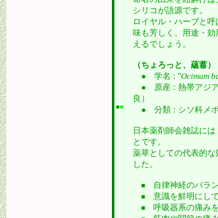
シリコが語源です。
ロイヤル・ハーブと呼
味も芳しく、用途・効
えるでしょう。
（ちょろっと、蘊蓄）
● 学名 : "
Ocimum ba
● 原産 : 熱帯ア
良）
■
■
■
● 分類 : シソ科メ
日本薬剤師会雑誌には
とです。
薬草としての代表的な
した。
自律神経のバラン
■
意識を鮮明にして
■
呼吸器系の痛みを
■