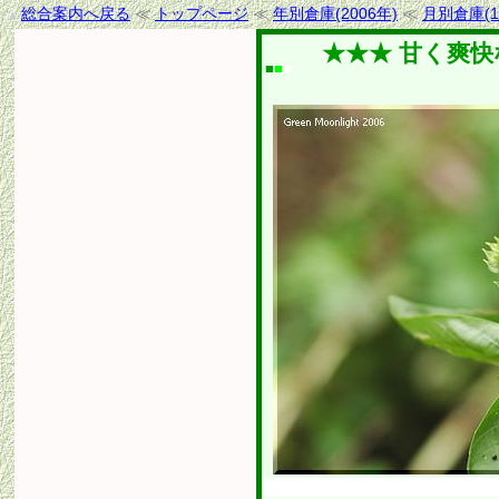
総合案内へ戻る
≪
トップページ
≪
年別倉庫(2006年)
≪
月別倉庫(1
★★★ 甘く爽
■
■
■