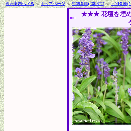
総合案内へ戻る
≪
トップページ
≪
年別倉庫(2006年)
≪
月別倉庫(1
★★★ 花壇を埋
■
■
■