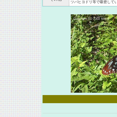
ツバヒヨドリ等で吸密して