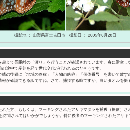
撮影地 ： 山梨県富士吉田市 撮影日 ： 2005年6月28日
越えて長距離の「渡り」を行うことが確認されています。春に滑空しなが
旅の途中で産卵を経て世代交代が行われるのだそうです。
で蝶の後翅に「地域の略称」「人物の略称」「個体番号」を書いて放す
情報が確認できる訳ですね。さて、捕獲する時ですが、白いタオルを振
たれた方、もしくは、マーキングされたアサギマダラを捕獲（撮影）さ
を訪問されてはいかがでしょうか。特に後者のマーキングされたアサギ