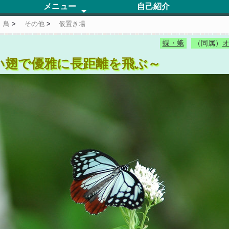
メニュー
自己紹介
蝶・蛾
蜻蛉
鳥
その他
仮置き場
更新履歴
鳥
その他
仮置き場
蝶・蛾
（同属）
い翅で優雅に長距離を飛ぶ～