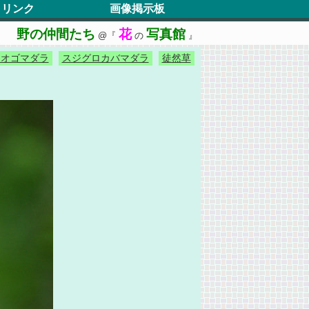
リンク
画像掲示板
野の仲間たち
花
写真館
@『
の
』
オオゴマダラ
スジグロカバマダラ
徒然草