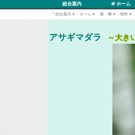
総合案内
ホーム
総合案内
ホーム
蝶・蛾
蜻蛉
アサギマダラ
～大き