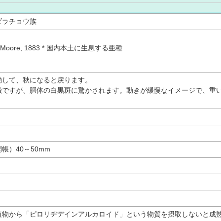
ダラチョウ族
Moore, 1883 * 国内本土に生息する亜種
動して、秋になると戻ります。
徴ですが、胴体の白黒斑に驚かされます。動きが緩慢なイメージで、重
。
帳）40～50mm
植物から「ピロリヂデインアルカロイド」という物質を摂取しないと成