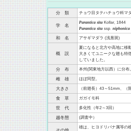
チョウ目タテハチョウ科マ
分 類
Kollar, 1844
Parantica sita
学 名
ssp.
Parantica sita
niphonica
アサギマダラ (浅葱斑)
和 名
夏になると北方や高地に移
概 説
大きくてユニークな翅も特
していました。
本州(関東地方以西）に分布
分 布
ほぼ同型。
雌 雄
（前翅長）43～51mm、（開
大きさ
ガガイモ科
食 草
多化性（年2～3回）
世 代
(調査中）
越冬態
雄は、ヒヨドリバナ属等の
その他