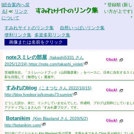
[
総合案内へ戻
* 登録順 (新し
る
] ≪
リンク
い方が上です)
について
*
すみれサイトのリンク集
自然いっぱいリンク集
便利リンク集
多楽多彩リンク集
画像または名前をクリック
noteスミレの部屋
(takashi5331 さん
2025/12/24)
https://note.com/takashi_violet/
茨城県在住。「スミレハンドブック（山田隆彦著）」をベースに、日本に自生するスミ
影を目指して（無理なく）邁進中。
すみれのblog
(こまつな さん 2022/10/15)
http://blog.livedoor.jp/komatu73-sumire/
どうした訳か、未だ、リンクしていませんでした。作成時、ブログは別枠にしていまし
アクティブなこまさんの「すみれ愛ブログ」です。
Botanikim
(Kim Blaxland さん 2020/5/2)
http://botanikim.com/
2011年に亡くなられた Kim Blaxland 氏の写真、文章を夫である Chris 氏が紹介してい