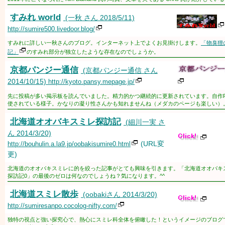
すみれ world
(一秋 さん 2018/5/11)
http://sumire500.livedoor.blog/
すみれに詳しい一秋さんのブログ。インターネット上でよくお見掛けします。
「物臭狸
記」
のすみれ部分が独立したような存在なのでしょうか。
京都パンジー通信
(京都パンジー通信 さん
2014/10/15)
http://kyoto.pansy.mepage.jp/
先に投稿が多い掲示板を読んでいました。精力的かつ継続的に更新されています。自作
使されている様子。かなりの凝り性さんかも知れませんね（メダカのページも楽しい）
北海道オオバキスミレ探訪記
(細川一実 さ
ん 2014/3/20)
(URL変
http://bouhulin.a.la9.jp/oobakisumire0.html
更)
北海道のオオバキスミレに的を絞った記事がとても興味を引きます。「北海道オオバキ
探訪記0」の最後のゼロは何なのでしょうね？気になります。^^
北海道スミレ散歩
(oobakiさん 2014/3/20)
http://sumiresanpo.cocolog-nifty.com/
独特の視点と強い探究心で、熱心にスミレ科全体を俯瞰した！というイメージのブログ