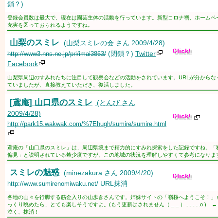
鎖？)
登録会員数は最大で、現在は園芸主体の活動を行っています。新型コロナ禍、ホームペ
充実を図っておられるようですね。
山梨のスミレ
(山梨スミレの会 さん 2009/4/28)
(閉鎖？)
Twitter
http://www3.nns.ne.jp/pri/imai3863/
Facebook
山梨県周辺のすみれたちに注目して観察会などの活動をされています。URLが分からな
ていましたが、直接教えていただき、復活しました。
[鳶庵] 山口県のスミレ
(とんび さん
2009/4/28)
http://park15.wakwak.com/%7Ehugh/sumire/sumire.html
鳶庵の「山口県のスミレ」は、周辺県境まで精力的にすみれ探索をした記録ですね。「
偏見」と説明されている希少度ですが、この地域の状況を理解しやすくて参考になりま
スミレの魅惑
(minezakura さん 2009/4/20)
URL抹消
http://www.sumirenomiwaku.net/
各地の山々を行脚する筋金入りの山歩きさんです。姉妹サイトの「嶺桜へようこそ！」
っくり眺めたら、とても楽しそうですよ。(もう更新はされません（ _ _ ）..........o ) 
泣く、抹消！