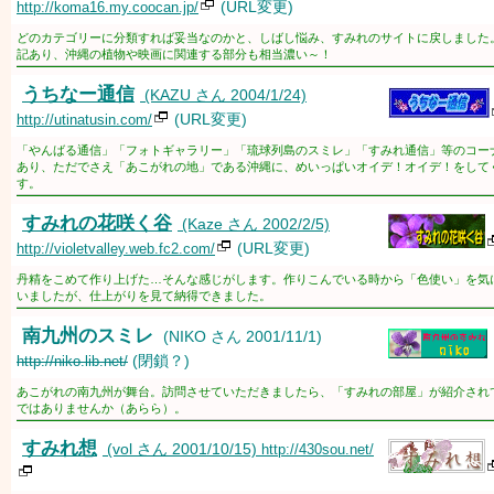
(URL変更)
http://koma16.my.coocan.jp/
どのカテゴリーに分類すれば妥当なのかと、しばし悩み、すみれのサイトに戻しました
記あり、沖縄の植物や映画に関連する部分も相当濃い～！
うちなー通信
(KAZU さん 2004/1/24)
(URL変更)
http://utinatusin.com/
「やんばる通信」「フォトギャラリー」「琉球列島のスミレ」「すみれ通信」等のコー
あり、ただでさえ「あこがれの地」である沖縄に、めいっぱいオイデ！オイデ！をして
す。
すみれの花咲く谷
(Kaze さん 2002/2/5)
(URL変更)
http://violetvalley.web.fc2.com/
丹精をこめて作り上げた…そんな感じがします。作りこんでいる時から「色使い」を気
いましたが、仕上がりを見て納得できました。
南九州のスミレ
(NIKO さん 2001/11/1)
(閉鎖？)
http://niko.lib.net/
あこがれの南九州が舞台。訪問させていただきましたら、「すみれの部屋」が紹介され
ではありませんか（あらら）。
すみれ想
(vol さん 2001/10/15)
http://430sou.net/