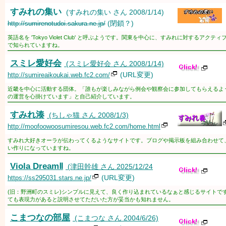
すみれの集い
(すみれの集い さん 2008/1/14)
(閉鎖？)
http://sumirenotudoi.sakura.ne.jp/
英語名を 'Tokyo Violet Club' と呼ぶようです。関東を中心に、すみれに対するアクテ
で知られていますね。
スミレ愛好会
(スミレ愛好会 さん 2008/1/14)
(URL変更)
http://sumireaikoukai.web.fc2.com/
近畿を中心に活動する団体。「誰もが楽しみながら例会や観察会に参加してもらえるよ
の運営を心掛けています」と自己紹介しています。
すみれ湊
(ちしゃ猫 さん 2008/1/3)
http://moofoowoosumiresou.web.fc2.com/home.html
すみれ大好きオーラが伝わってくるようなサイトです。ブログや掲示板を組み合わせて
い作りになっていますね。
Viola DreamⅡ
(津田幹雄 さん 2025/12/24
(URL変更)
https://ss295031.stars.ne.jp/
(旧：野洲町のスミレ)シンプルに見えて、良く作り込まれているなぁと感じるサイトで
ても表現力があると説明させてただいた方が妥当かも知れません。
こまつなの部屋
(こまつな さん 2004/6/26)