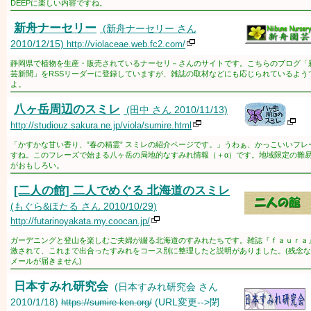
DEEPに楽しい内容ですね。
新舟ナーセリー
(新舟ナーセリー さん
2010/12/15)
http://violaceae.web.fc2.com/
静岡県で植物を生産・販売されているナーセリ－さんのサイトです。こちらのブログ「
芸新聞」をRSSリーダーに登録していますが、雑誌の取材などにも応じられているよう
よ。
八ヶ岳周辺のスミレ
(田中 さん 2010/11/13)
http://studiouz.sakura.ne.jp/viola/sumire.html
「かすかな甘い香り、”春の精霊” スミレの紹介ページです。」うわぁ、かっこいいフレ
すね。このフレーズで始まる八ヶ岳の局地的なすみれ情報（＋α）です。地域限定の難
がおもしろい。
[二人の館] 二人でめぐる 北海道のスミレ
(もぐら&ほたる さん 2010/10/29)
http://futarinoyakata.my.coocan.jp/
ガーデニングと登山を楽しむご夫婦が綴る北海道のすみれたちです。雑誌『ｆａｕｒａ
激されて、これまで出合ったすみれをコース別に整理したと説明がありました。(残念
メールが届きません)
日本すみれ研究会
(日本すみれ研究会 さん
2010/1/18)
(URL変更-->閉
https://sumire-ken.org/