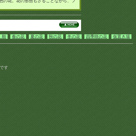
色の花。花の形態もさることながら、フ
）順
春の花
夏の花
秋の花
冬の花
四季咲の花
仮置き場
です