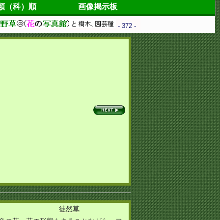
類（科）順
画像掲示板
- 372 -
徒然草