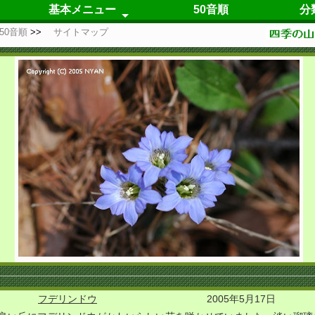
基本メニュー
50音順
分
50音順
サイトマップ
春の花
夏の花
秋の花
冬の花
四季咲の花
仮置き場
自己紹介
更新履歴
フデリンドウ
2005年5月17日