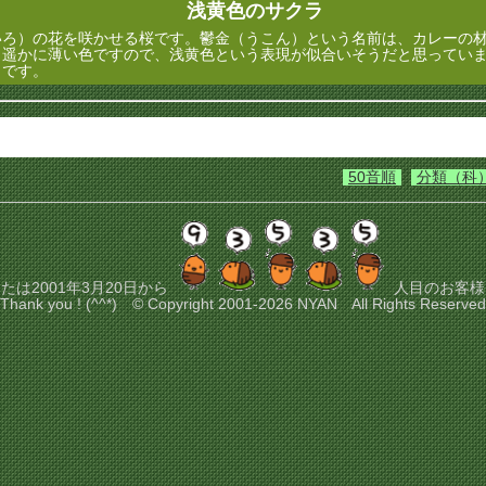
浅黄色のサクラ
ろ）の花を咲かせる桜です。鬱金（うこん）という名前は、カレーの材
も遥かに薄い色ですので、浅黄色という表現が似合いそうだと思ってい
きです。
50音順
分類（科
たは2001年3月20日から
人目のお客様
Thank you ! (^^*) © Copyright 2001-2026 NYAN All Rights Reserved