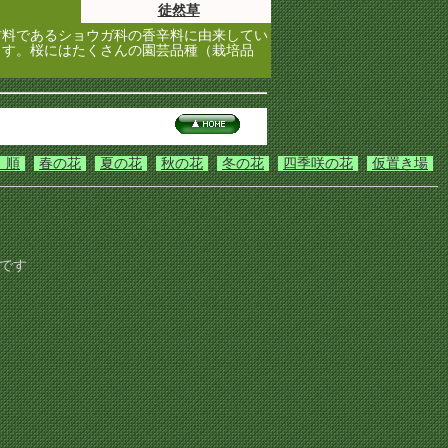
徒然草
料であるショウガ科の香辛料に由来してい
ます。桜にはたくさんの園芸品種（栽培品
）順
春の花
夏の花
秋の花
冬の花
四季咲の花
仮置き場
です