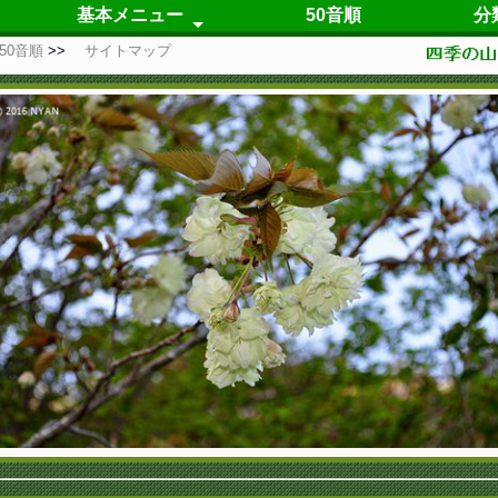
基本メニュー
50音順
分
50音順
サイトマップ
春の花
夏の花
秋の花
冬の花
四季咲の花
仮置き場
自己紹介
更新履歴