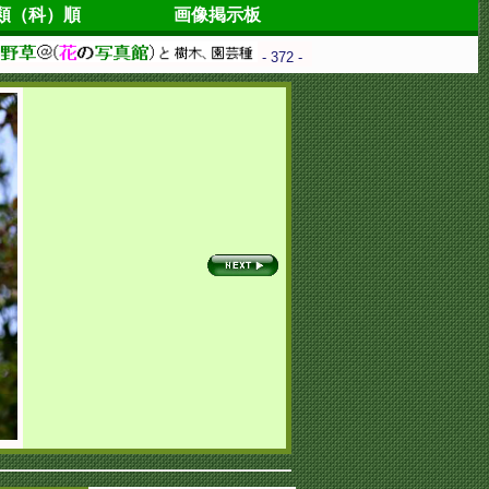
類（科）順
画像掲示板
- 372 -