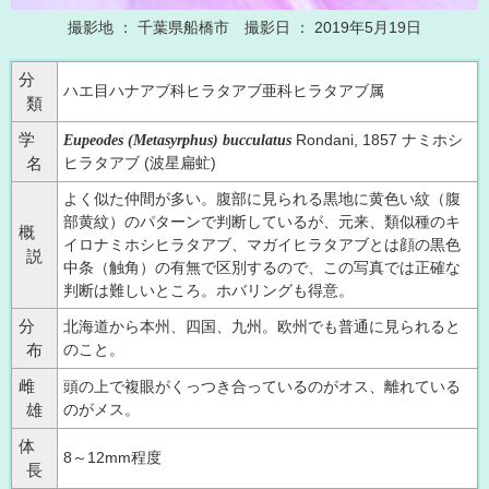
撮影地 ： 千葉県船橋市 撮影日 ： 2019年5月19日
分
ハエ目ハナアブ科ヒラタアブ亜科ヒラタアブ属
類
学
Rondani, 1857 ナミホシ
Eupeodes (Metasyrphus) bucculatus
ヒラタアブ (波星扁虻)
名
よく似た仲間が多い。腹部に見られる黒地に黄色い紋（腹
部黄紋）のパターンで判断しているが、元来、類似種のキ
概
イロナミホシヒラタアブ、マガイヒラタアブとは顔の黒色
説
中条（触角）の有無で区別するので、この写真では正確な
判断は難しいところ。ホバリングも得意。
分
北海道から本州、四国、九州。欧州でも普通に見られると
のこと。
布
雌
頭の上で複眼がくっつき合っているのがオス、離れている
のがメス。
雄
体
8～12mm程度
長