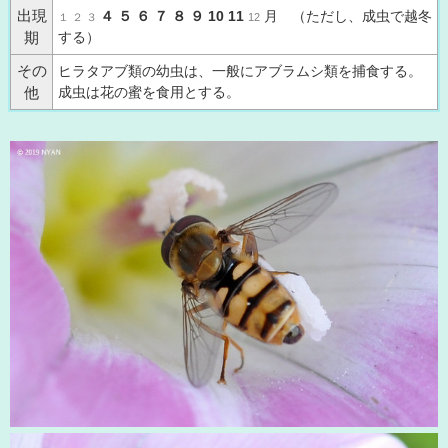
出現
４ ５ ６ ７ ８ ９ 10 11
月 （ただし、成虫で越冬
１ ２ ３
12
する）
期
その
ヒラタアブ類の幼虫は、一般にアブラムシ類を捕食する。
成虫は花の蜜を食用とする。
他