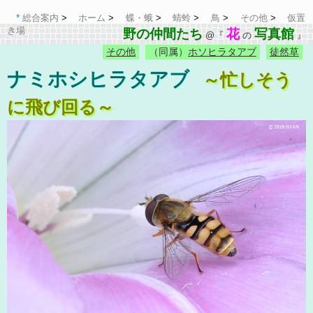
総合案内
ホーム
蝶・蛾
蜻蛉
鳥
その他
仮置
き場
野の仲間たち
花
写真館
@『
の
』
その他
（同属）
ホソヒラタアブ
徒然草
ナミホシヒラタアブ
～忙しそう
に飛び回る～