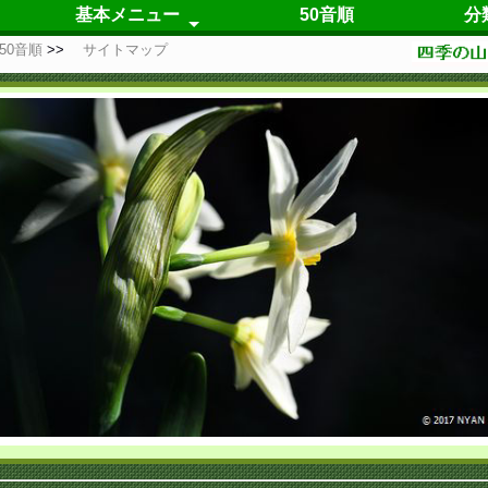
基本メニュー
50音順
分
50音順
サイトマップ
春の花
夏の花
秋の花
冬の花
四季咲の花
仮置き場
自己紹介
更新履歴