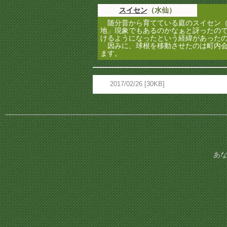
スイセン
（水仙）
随分昔から育てている庭のスイセン（
地」現象でもあるのかなぁと訝ったの
けるようになったという経緯があった
因みに、球根を移動させたのは町内会
ます。
2017/02/26 [30KB]
あな