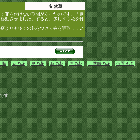
徒然草
く花を付けない期間があったのです。「厭
を移動させました。すると、少しずつ花を付
庭よりも多くの花をつけて春を謳歌してい
）順
春の花
夏の花
秋の花
冬の花
四季咲の花
仮置き場
です