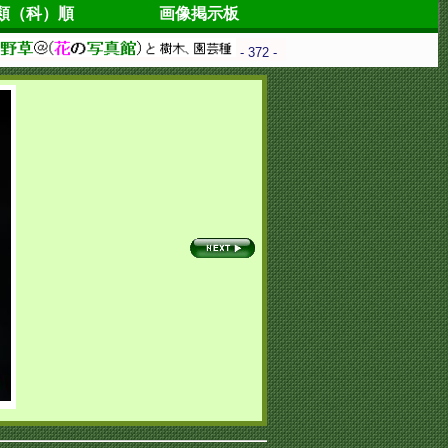
類（科）順
画像掲示板
- 372 -