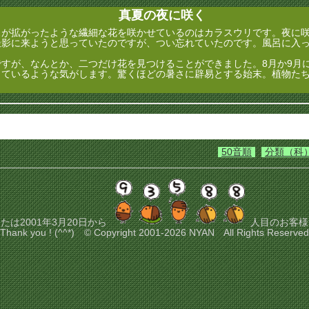
真夏の夜に咲く
が拡がったような繊細な花を咲かせているのはカラスウリです。夜に咲
撮影に来ようと思っていたのですが、つい忘れていたのです。風呂に入
すが、なんとか、二つだけ花を見つけることができました。8月か9月
しているような気がします。驚くほどの暑さに辟易とする始末。植物た
50音順
分類（科
たは2001年3月20日から
人目のお客様
Thank you ! (^^*) © Copyright 2001-2026 NYAN All Rights Reserved