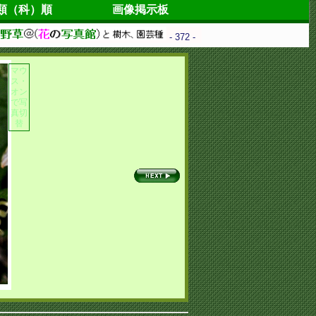
類（科）順
画像掲示板
- 372 -
マウ
ス・
オン
で写
真切
替