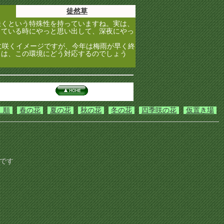
徒然草
くという特殊性を持っていますね。実は、
っている時にやっと思い出して、深夜にやっ
に咲くイメージですが、今年は梅雨が早く終
ちは、この環境にどう対応するのでしょう
）順
春の花
夏の花
秋の花
冬の花
四季咲の花
仮置き場
です