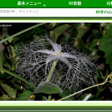
基本メニュー
50音順
分
50音順
サイトマップ
春の花
夏の花
秋の花
冬の花
四季咲の花
仮置き場
自己紹介
更新履歴