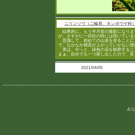
ニリンソウ（二輪草、キンポウゲ科
結果的に、もう半月前の撮影になりま
が、さすがに一回目の時には咲いていま
意識して、初めての山道を登ることに
で、なかなか標高が上がっていかない登
実は、やっと、緑色の花を観察するこ
まぁ、自分でも一つ探し出したので、良
2021/04/05
あな