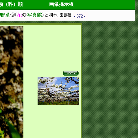
類（科）順
画像掲示板
- 372 -