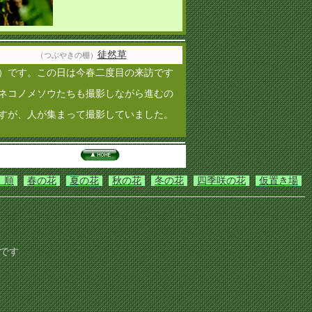
徒然草
（つぶやきの棚）
）です。この日は今春二度目の来訪です
ネコノメソウたちも撮影しながら進むの
すが、人が集まって撮影していました。
）順
春の花
夏の花
秋の花
冬の花
四季咲の花
仮置き場
です