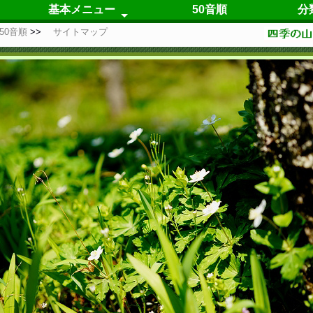
基本メニュー
50音順
分
50音順
サイトマップ
春の花
夏の花
秋の花
冬の花
四季咲の花
仮置き場
自己紹介
更新履歴