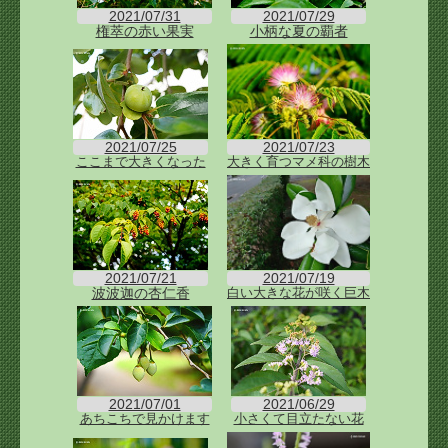
2021/07/31
2021/07/29
権萃の赤い果実
小柄な夏の覇者
2021/07/25
2021/07/23
ここまで大きくなった
大きく育つマメ科の樹木
2021/07/21
2021/07/19
波波迦の杏仁香
白い大きな花が咲く巨木
2021/07/01
2021/06/29
あちこちで見かけます
小さくて目立たない花