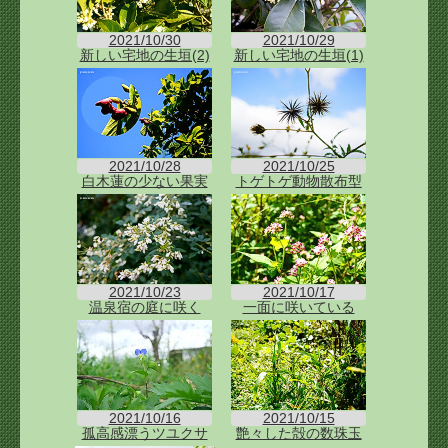
2021/10/30
2021/10/29
新しい宅地の生垣(2)
新しい宅地の生垣(1)
2021/10/28
2021/10/25
白木蓮の少ない果実
トゲトゲ動物散布型
2021/10/23
2021/10/17
温泉宿の庭に咲く
一面に咲いている
2021/10/16
2021/10/15
孤高感漂うツユクサ
艶々した殻の数珠玉