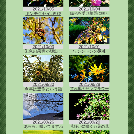
2021/10/05
2021/10/04
キンモクセイ､再び
陽光を受け華麗に咲く
2021/10/03
2021/10/01
朱色の果実が顔出し
ワシントンの返礼
2021/09/30
2021/09/28
今年は豊作という話
荒れ地のサンフラワー
2021/09/26
2021/09/20
あらら、咲いてますね
荒静かに咲く万葉の花