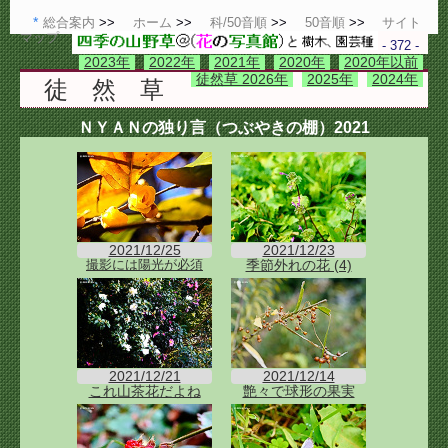
総合案内
ホーム
科/50音順
50音順
サイト
マップ
- 372 -
2023年
2022年
2021年
2020年
2020年以前
徒然草 2026年
2025年
2024年
徒 然 草
ＮＹＡＮの独り言（つぶやきの棚）2021
2021/12/25
2021/12/23
季節外れの花 (4)
撮影には陽光が必須
2021/12/21
2021/12/14
これ山茶花だよね
艶々で球形の果実