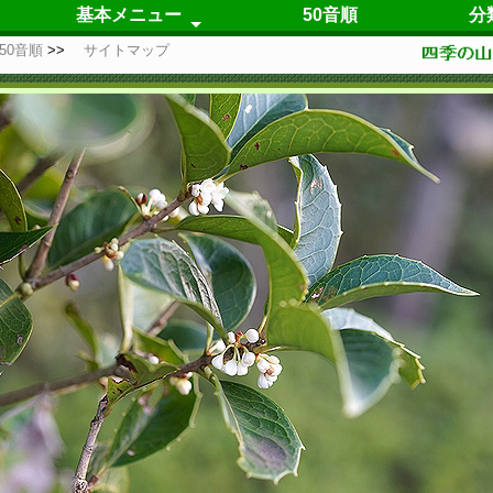
基本メニュー
50音順
分
50音順
サイトマップ
春の花
夏の花
秋の花
冬の花
四季咲の花
仮置き場
自己紹介
更新履歴