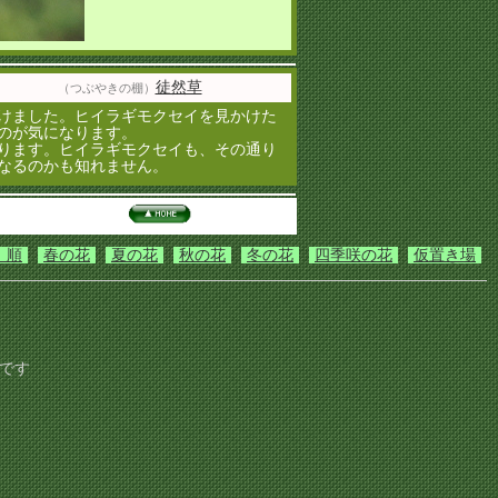
徒然草
（つぶやきの棚）
けました。ヒイラギモクセイを見かけた
のが気になります。
ります。ヒイラギモクセイも、その通り
なるのかも知れません。
）順
春の花
夏の花
秋の花
冬の花
四季咲の花
仮置き場
です