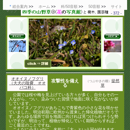
総合案内
ホーム
科/50音順
50音順
サイト
マップ
- 372 -
オオイヌノフグリ
攻撃性を備え
徒然
（つぶやきの棚）
（大犬の陰嚢、オオ
る
草
バコ科）
公園では桜や梅を見上げている方々が多く、自分もその一
人ながら、つい、染みついた習慣で地面に咲く花がないか探
しています。
オオイヌノフグリがあちこちで青紫色の小さな花を咲かせ
ていました。明治初期に欧州から渡来した帰化植物だそうで
す。あらゆる場所で目を地面に向ければ見つけられそうな勢
いですが、明治って、植物が帰化していく期間からすれば、
ごく最近のことですね。
こんなに小さいのに、名前に『大』という冠が付きます。