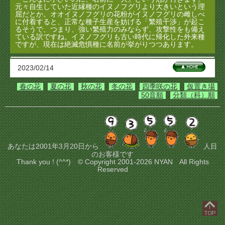
元々自生していた近縁種のイヌノフグリより大きいという理
屈だとか。オオイヌノフグリの花粉がイヌノフグリの雌しべ
に付着すると、正常な種子生産を妨げる「繁殖干渉」が起こ
るそうで、つまり、強い繁殖力のみならず、攻撃性をも備え
ている訳ですね。イヌノフグリも古い時代に帰化した外来種
ですが、現在は絶滅危惧種に名前が挙がりつつあります。
2023/02/14
春の花
夏の花
秋の花
冬の花
四季咲の花
仮置き場
50音順
分類（科）順
あなたは2001年3月20日から
人目
のお客様です
Thank you ! (^^*) © Copyright 2001-2026 NYAN All Rights
Reserved