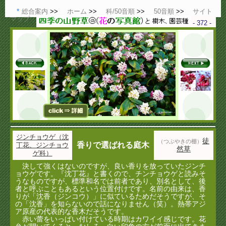
総合案内
ホーム
科/50音順
50音順
サイト
マップ
- 372 -
ジンチョウゲ（沈
徒
（つぶやきの棚）
香りで選ばれる庭木
丁花、ジンチョウ
然草
ゲ科）
決して強くはないのですが、良い香りを放っていたジンチ
ョウゲです。『沈丁花』と書くので、チンチョウゲと読みそ
うなものですが、標準和名では前者であり、別名として、後
者と呼ぶこともあるという位置付けです。名前の由来は、香
りが「沈香（ジンコウ）」に似ているためだそうですが、そ
の「沈香」を知らないので話になりません（笑）。熱帯アジ
ア原産の代表的な香木だそうです。
赤い蕾をいっぱい付けている時期はカワイイ感じです。花