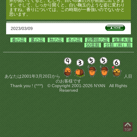
弁が開いてくると、むしろ、白い印象の方が前面に出てきま
す。そして、しっかり開くと、白い鞠玉のような姿に変わり
ますね。香りについては、この時期が一番強いのでないかと
思います。
2023/03/09
春の花
夏の花
秋の花
冬の花
四季咲の花
仮置き場
50音順
分類（科）順
あなたは2001年3月20日から
人目
のお客様です
Thank you ! (^^*) © Copyright 2001-2026 NYAN All Rights
Reserved