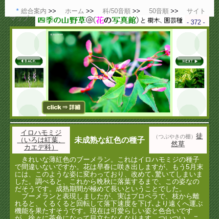
総合案内
ホーム
科/50音順
50音順
サイト
マップ
- 372 -
イロハモミジ
徒
（つぶやきの棚）
（いろは紅葉、
未成熟な紅色の種子
然草
カエデ科）
きれいな薄紅色のブーメラン。これはイロハモミジの種子
で間違いないですか。花は早春に咲き出しますが、もう5月末
には、このような姿に変わっており、改めて､驚いてしまいま
した。調べると、これから晩秋に落葉するまで、この姿なの
だそうです。成熟期間が極めて長いということでした。
ブーメランと表現しましたが、実はプロペラで、枝から離
れると、くるくると回転して落下速度を下げ､より遠くへ運ぶ
機能を果たすそうです。現在は可愛らしい姿と色合いです
が、徐々に茶色になって目立たなくなります。ついつい、こ