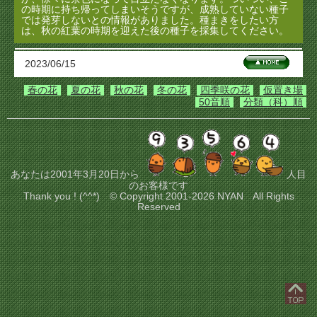
の時期に持ち帰ってしまいそうですが、成熟していない種子
では発芽しないとの情報がありました。種まきをしたい方
は、秋の紅葉の時期を迎えた後の種子を採集してください。
2023/06/15
春の花
夏の花
秋の花
冬の花
四季咲の花
仮置き場
50音順
分類（科）順
あなたは2001年3月20日から
人目
のお客様です
Thank you ! (^^*) © Copyright 2001-2026 NYAN All Rights
Reserved