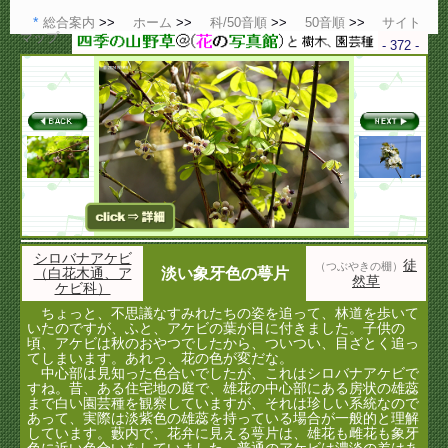
総合案内
ホーム
科/50音順
50音順
サイト
マップ
- 372 -
シロバナアケビ
徒
（つぶやきの棚）
（白花木通、ア
淡い象牙色の萼片
然草
ケビ科）
ちょっと、不思議なすみれたちの姿を追って、林道を歩いて
いたのですが、ふと、アケビの葉が目に付きました。子供の
頃、アケビは秋のおやつでしたから、ついつい、目ざとく追っ
てしまいます。あれっ、花の色が変だな。
中心部は見知った色合いでしたが、これはシロバナアケビで
すね。昔、ある住宅地の庭で、雄花の中心部にある房状の雄蕊
まで白い園芸種を観察していますが、それは珍しい系統なので
あって、実際は淡紫色の雄蕊を持っている場合が一般的と理解
しています。藪内で、花弁に見える萼片は、雄花も雌花も象牙