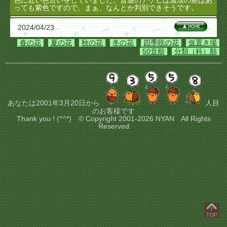
色に近い色合いをしていました。普通のアケビは濃淡の差はあ
っても紫色ですので、まぁ、なんとか判別できそうです。
2024/04/23
春の花
夏の花
秋の花
冬の花
四季咲の花
仮置き場
50音順
分類（科）順
あなたは2001年3月20日から
人目
のお客様です
Thank you ! (^^*) © Copyright 2001-2026 NYAN All Rights
Reserved