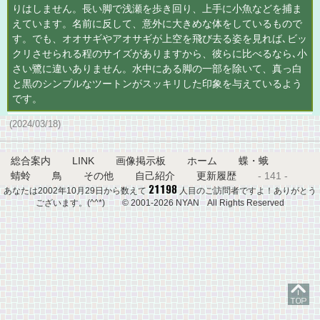
りはしません。長い脚で浅瀬を歩き回り、上手に小魚などを捕ま
えています。名前に反して、意外に大きめな体をしているもので
す。でも、オオサギやアオサギが上空を飛び去る姿を見れば､ビッ
クリさせられる程のサイズがありますから、彼らに比べるなら､小
さい鷺に違いありません。水中にある脚の一部を除いて、真っ白
と黒のシンプルなツートンがスッキリした印象を与えているよう
です。
(2024/03/18)
総合案内
LINK
画像掲示板
ホーム
蝶・蛾
蜻蛉
鳥
その他
自己紹介
更新履歴
- 141 -
あなたは2002年10月29日から数えて
人目のご訪問者ですよ！ありがとう
ございます。(^^*) © 2001-2026 NYAN All Rights Reserved