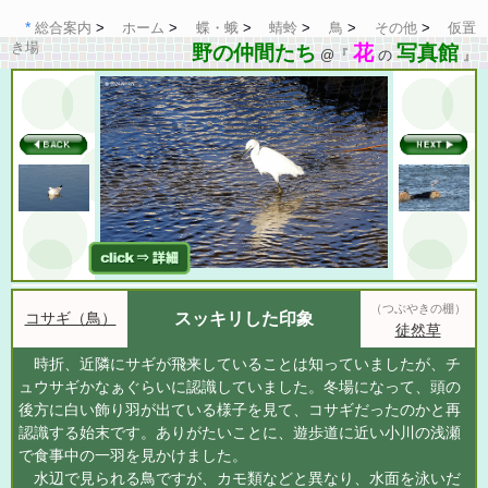
総合案内
ホーム
蝶・蛾
蜻蛉
鳥
その他
仮置
き場
野の仲間たち
花
写真館
@『
の
』
（つぶやきの棚）
コサギ（鳥）
スッキリした印象
徒然草
時折、近隣にサギが飛来していることは知っていましたが、チ
ュウサギかなぁぐらいに認識していました。冬場になって、頭の
後方に白い飾り羽が出ている様子を見て、コサギだったのかと再
認識する始末です。ありがたいことに、遊歩道に近い小川の浅瀬
で食事中の一羽を見かけました。
水辺で見られる鳥ですが、カモ類などと異なり、水面を泳いだ