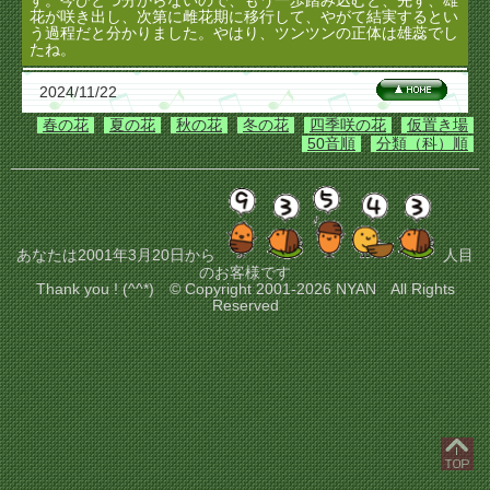
す。今ひとつ分からないので、もう一歩踏み込むと、先ず、雄
花が咲き出し、次第に雌花期に移行して、やがて結実するとい
う過程だと分かりました。やはり、ツンツンの正体は雄蕊でし
たね。
2024/11/22
春の花
夏の花
秋の花
冬の花
四季咲の花
仮置き場
50音順
分類（科）順
あなたは2001年3月20日から
人目
のお客様です
Thank you ! (^^*) © Copyright 2001-2026 NYAN All Rights
Reserved