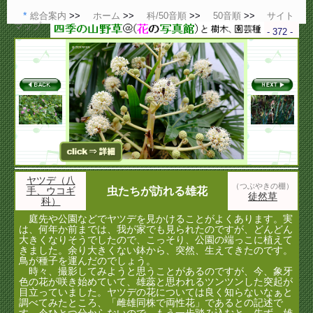
総合案内
ホーム
科/50音順
50音順
サイト
マップ
- 372 -
ヤツデ（八
（つぶやきの棚）
手、ウコギ
虫たちが訪れる雄花
徒然草
科）
庭先や公園などでヤツデを見かけることがよくあります。実
は、何年か前までは、我が家でも見られたのですが、どんどん
大きくなりそうでしたので、こっそり、公園の端っこに植えて
きました。余り大きくない鉢から、突然、生えてきたのです。
鳥が種子を運んだのでしょう。
時々、撮影してみようと思うことがあるのですが、今、象牙
色の花が咲き始めていて、雄蕊と思われるツンツンした突起が
目立っていました。ヤツデの花については良く知らないなぁと
調べてみたところ、「雌雄同株で両性花」であるとの記述で