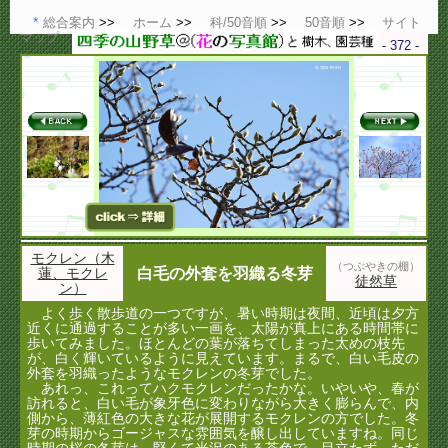
総合案内
ホーム
科/50音順
50音順
サイト
マップ
- 372 -
モクレン（木
（つぶやきの棚）
蓮、モクレ
白毛の外套を羽織る冬芽
徒然草
ン）
よく歩く散歩道の一つですが、暑い時期は夜間、近頃は夕方
近くに通過することが多い一画を、太陽が真上にある時間帯に
歩いてみました。ほとんどの葉が落ちてしまった太めの枝先
が、白く輝いているように見えています。まるで、白い毛皮の
外套を羽織ったようなモクレンの冬芽でした。
あれっ、これってハクモクレンだったかな。いやいや、春が
訪れると、白い毛が象牙色に変わりながら大きく膨らんで、内
側から、薄紅色の大きな花が展開するモクレンの方でした。冬
芽の時期からゴージャスな雰囲気を醸し出していますね。同じ