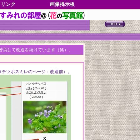
リンク
画像掲示板
すみれの分類
分類一覧
学名一覧
別名一覧
絶滅危惧種
五十歩百歩
各地のすみれ
垂直分布
水平分布
イベント情報
書籍雑誌情報
よもやま情報
各部の名称
すみれグッズ
すみれの種子
すみれの切手
高尾山の魅力
トピックス
サイドストーリー
My動画集
出逢いたいすみれたち
徒然草25
徒然草(blog)
おねがいごと
ご協力者一覧
お客様マップ
プロファイル
更新履歴
苦労して改造を続けています（笑）。
タチツボスミレのページ：改造前）。