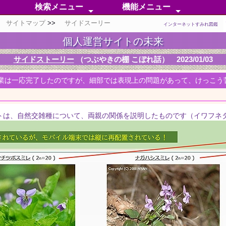
検索メニュー
機能メニュー
サイトマップ
サイドスーリー
50音順検索
分 類 検 索
無 茎 種
有 茎 種
外 国 種
自然交雑種
人工交配種
同定困惑中
色彩別検索
芳香属性分類
検索ポイント
分類メニュー
分布メニュー
情報メニュー
特化メニュー
補足メニュー
インターネットすみれ図鑑
個人運営サイトの未来
サイドストーリー
（つぶやきの棚 こぼれ話） 2023/01/03
業は一応完了したのですが、細部では表現上の問題があって、けっこう
は、自然交雑種について、両親の関係を説明したものです（イワフネ