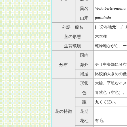
異名
Viola berteroniana
:
由来
portalesia
[（分布地元）チリ名] V
外語一般名
木本種
茎の形態
乾燥地ながら、一
生育環境
国内
チリ中央部に分布
分布
海外
比較的大きめの低
補足
大輪。平坦なイメ
形状
青紫色（空色）。
色
丸くて短い。
距
花の特徴
花期
有毛。
花柱