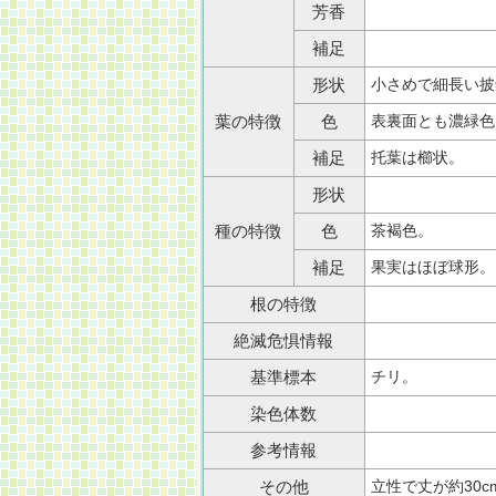
芳香
補足
小さめで細長い披
形状
表裏面とも濃緑色
葉の特徴
色
托葉は櫛状。
補足
形状
茶褐色。
種の特徴
色
果実はほぼ球形。
補足
根の特徴
絶滅危惧情報
チリ。
基準標本
染色体数
参考情報
立性で丈が約30
その他