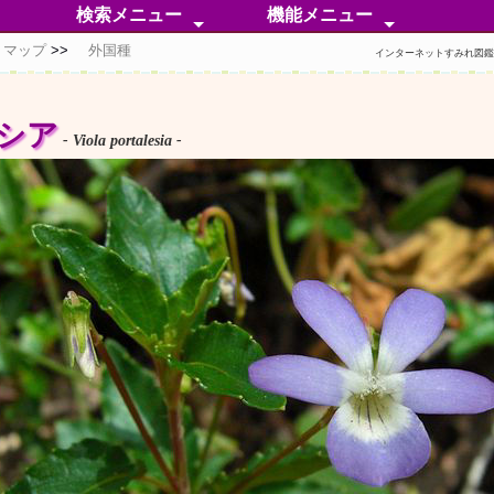
検索メニュー
機能メニュー
トマップ
外国種
50音順検索
分 類 検 索
無 茎 種
有 茎 種
外 国 種
自然交雑種
人工交配種
同定困惑中
色彩別検索
芳香属性分類
検索ポイント
分類メニュー
分布メニュー
情報メニュー
特化メニュー
補足メニュー
インターネットすみれ図
シア
- Viola portalesia -