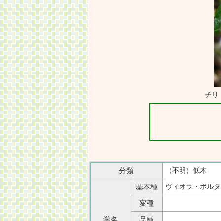
チリ
（不明）低木
分類
ヴィオラ・ポル
基本種
変種
学名
品種