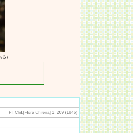
ある）
Fl. Chil.[Flora Chilena] 1: 209 (1846)