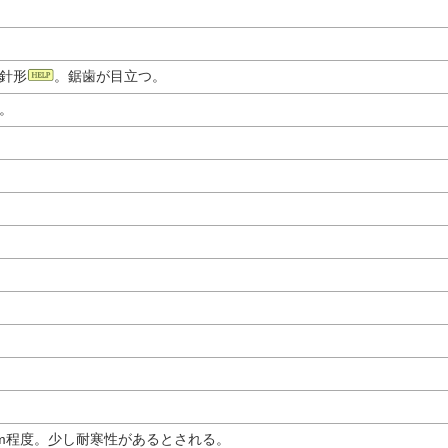
針形
。鋸歯が目立つ。
。
cm程度。少し耐寒性があるとされる。