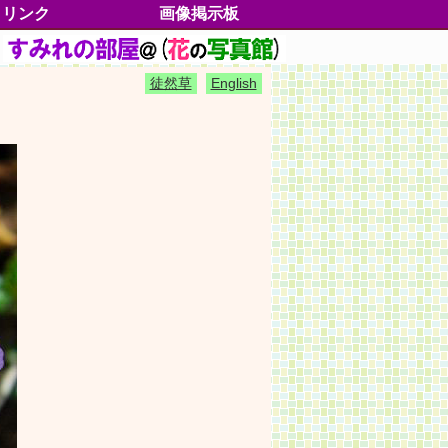
リンク
画像掲示板
すみれの分類
分類一覧
学名一覧
別名一覧
絶滅危惧種
五十歩百歩
各地のすみれ
垂直分布
水平分布
イベント情報
書籍雑誌情報
よもやま情報
各部の名称
すみれグッズ
すみれの種子
すみれの切手
高尾山の魅力
トピックス
サイドストーリー
My動画集
出逢いたいすみれたち
徒然草25
徒然草(blog)
おねがいごと
ご協力者一覧
お客様マップ
プロファイル
更新履歴
鑑
徒然草
English