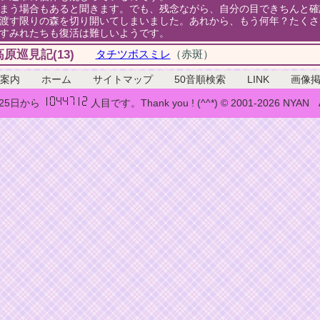
まう場合もあると聞きます。でも、残念ながら、自分の目できちんと確
渡す限りの森を切り開いてしまいました。あれから、もう何年？たくさ
すみれたちも復活は難しいようです。
原巡見記(13)
タチツボスミレ
（赤斑）
案内
ホーム
サイトマップ
50音順検索
LINK
画像
月25日から
人目です。Thank you ! (^^*) © 2001-2026 NYAN All