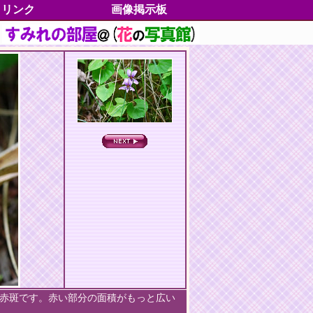
リンク
画像掲示板
すみれの分類
分類一覧
学名一覧
別名一覧
絶滅危惧種
五十歩百歩
各地のすみれ
垂直分布
水平分布
イベント情報
書籍雑誌情報
よもやま情報
各部の名称
すみれグッズ
すみれの種子
すみれの切手
高尾山の魅力
トピックス
サイドストーリー
My動画集
出逢いたいすみれたち
徒然草25
徒然草(blog)
おねがいごと
ご協力者一覧
お客様マップ
プロファイル
更新履歴
鑑
赤斑です。赤い部分の面積がもっと広い