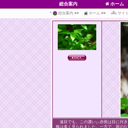
総合案内
ホーム
総合案内
ホーム
サイ
遠目でも、この濃いぃ赤斑は目に付き
株は多く見られました。一方で、斑のな