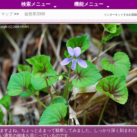
検索メニュー
機能メニュー
トマップ
徒然草2008
50音順検索
分 類 検 索
無 茎 種
有 茎 種
外 国 種
自然交雑種
人工交配種
同定困惑中
色彩別検索
芳香属性分類
検索ポイント
分類メニュー
分布メニュー
情報メニュー
特化メニュー
補足メニュー
インターネットすみれ図
ますよね。ちょっと止まって観察してみました。しっかり深く刻まれた
い通常の個体も混じっているのです。