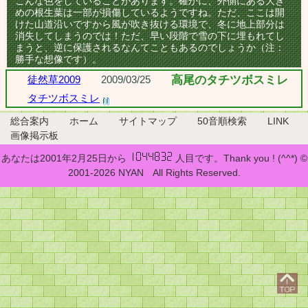
こんな色をしていることがあります。確かに、外側にある大き
めの根生葉は一部が損傷しているようですね。ただ、ここは開
けた山道沿いですから風が吹き抜ける環境で、冬に地上部分は
消失してしまうのでは！ただ、早い段階で雪の下に埋もれてし
まうと、逆に保護されるなんてこともあるのでしょうか（注：
勝手な想像です）。
徒然草2009
2009/03/25
高尾のタチツボスミレ
タチツボスミレ
総合案内
ホーム
サイトマップ
50音順検索
LINK
画像掲示板
あなたは2001年2月25日から
人目です。Thank you ! (^^*) ©
2001-2026 NYAN All Rights Reserved.