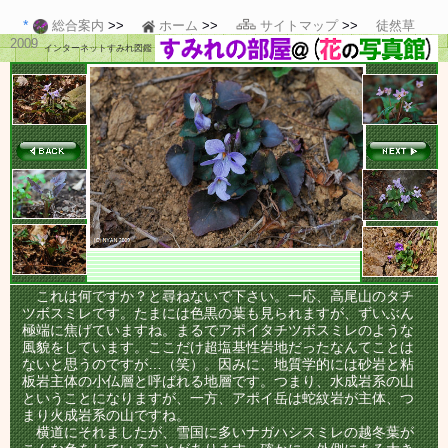
総合案内
ホーム
サイトマップ
徒然草
2009
インターネットすみれ図鑑
これは何ですか？と尋ねないで下さい。一応、高尾山のタチ
ツボスミレです。たまには色黒の葉も見られますが、ずいぶん
極端に焦げていますね。まるでアポイタチツボスミレのような
風貌をしています。ここだけ超塩基性岩地だったなんてことは
ないと思うのですが…（笑）。因みに、地質学的には砂岩と粘
板岩主体の小仏層と呼ばれる地層です。つまり、水成岩系の山
ということになりますが、一方、アポイ岳は蛇紋岩が主体、つ
まり火成岩系の山ですね。
横道にそれましたが、雪国に多いナガハシスミレの越冬葉が