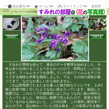
総合案内
ホーム
サイトマップ
徒然草
2009
インターネットすみれ図鑑
すみれの季節を終えて、過去のデータ整理を始めました。今
年は余り出掛けることもできなかったので、時間はたっぷりあ
ります。フィルムカメラを併用していた頃のフィルムをデジタ
イズする地味な作業を開始しました。でも、その頃の感覚が蘇
ってきて、なかなか楽しいかも知れません。
これは群馬県でたまたま出逢った魅力的なスミレです。上弁2
枚に絵筆で軽く引いたような白い筋が入っています。確認した
範囲では、このエリアの個体群にはこのような白い筋が例外な
く入っていました。相当広い範囲で見られたので、形質が安定
しているのかも知れないと、この日以降、この場所に数回来て
みたのです。花が終わっていた1回を除き、この形質が引き継が