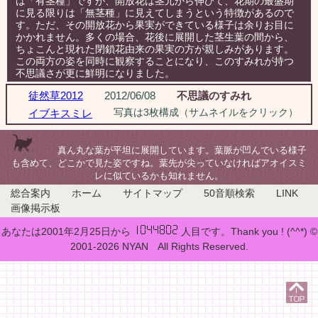
は「有茎種」ですが、開放花は茎元から伸びて、花期の最盛期
に見る限りは「無茎種」に見えてしまうという特徴があるので
す。ただ、その開放花から果実ができている様子は余りお目に
かかれません。多くの場合、花後に展開した茎生葉の間から、
ちょこんと現れた閉鎖花由来の果実の方が親しみがあります。
この両方の姿を同時に観察することになり、このすみれが持つ
不思議さが更に鮮明になりました。
徒然草2012
2012/06/08
不思議のすみれ
写真は3枚構成（サムネイルをクリック）
イブキスミレ
真ん丸な葉が平坦に展開しています。葉脈が凹んでいる様子
も含めて、どこかで見た姿ですね。葉先が尖っていなければアオイスミ
レに似ているかも知れません。
総合案内
ホーム
サイトマップ
50音順検索
LINK
画像掲示板
あなたは2001年2月25日から
人目です。Thank you ! (^^*) ©
2001-2026 NYAN All Rights Reserved.