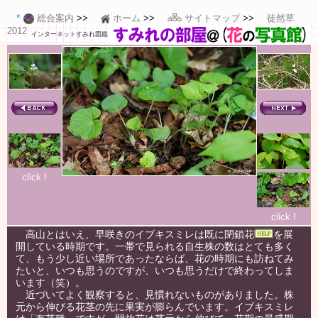
総合案内
ホーム
サイトマップ
徒然草
2012
インターネットすみれ図鑑
click !
click !
高山とはいえ、早咲きのイブキスミレは既に閉鎖花
を展
開している時期です。一帯で見られる自生株の数はとても多く
て、もう少し近い場所であったならば、花の時期にも訪ねてみ
たいと、いつも思うのですが、いつも思うだけで終わってしま
います（笑）。
近づいてよく観察すると、見慣れないものがありました。株
元から伸びる花茎の先に果実が膨らんでいます。イブキスミレ