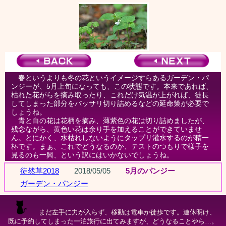
春というよりも冬の花というイメージすらあるガーデン・パ
ンジーが、5月上旬になっても、この状態です。本来であれば、
枯れた花がらを摘み取ったり、これだけ気温が上がれば、徒長
してしまった部分をバッサリ切り詰めるなどの延命策が必要で
しょうね。
青と白の花は花柄を摘み、薄紫色の花は切り詰めましたが、
残念ながら、黄色い花は余り手を加えることができていませ
ん。とにかく、水枯れしないようにタップリ灌水するのが精一
杯です。まぁ、これでどうなるのか、テストのつもりで様子を
見るのも一興、という訳にはいかないでしょうね。
徒然草2018
2018/05/05
5月のパンジー
ガーデン・パンジー
まだ左手に力が入らず、移動は電車か徒歩です。連休明け、
既に予約してしまった一泊旅行に出てみますが、どうなることやら…。