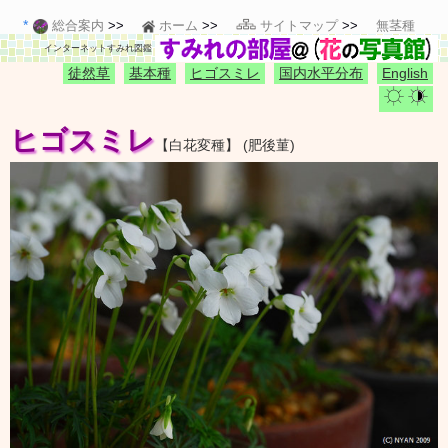
総合案内
ホーム
サイトマップ
無茎種
インターネットすみれ図鑑
徒然草
基本種
ヒゴスミレ
国内水平分布
English
ヒゴスミレ
【白花変種】 (肥後菫)