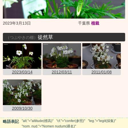
2023年3月13日
千葉県
植栽
徒然草
（つぶやきの棚）
2023/03/14
2012/03/11
2011/01/08
2009/10/30
"alt."="altitude(標高)"
"cf."="confer(参照)"
"leg."="legit(採集)"
略語表記
"nom. nud."="Nomen nudum(裸名)"