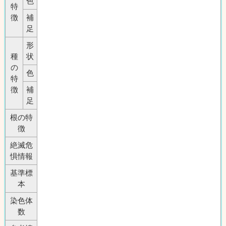
色
特
徴
補
足
形
種
状
の
色
特
徴
補
足
根の特
徴
絶滅危
惧情報
基準標
本
染色体
数