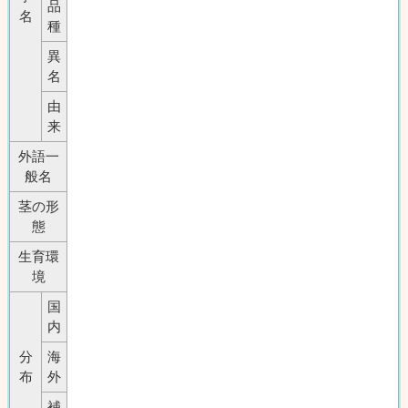
品
名
種
異
名
由
来
外語一
般名
茎の形
態
生育環
境
国
内
分
海
布
外
補