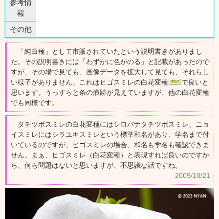
参考情
報
その他
「純白種」として市販されていたという説明書きがありまし
た。その説明書きには「わずかに色がのる」と記載があったので
すが、その場で見ても、画像データを拡大して見ても、それらし
い様子がありません。これはヒゴスミレの白花変種
で良いと
思います。うっすらと条の痕跡が見えていますが、他の白花変種
でも同様です。
タチツボスミレの白花変種にはシロバナタチツボスミレ、ニョ
イスミレにはシラユキスミレという標準和名があり、学名まで付
いているのですが、ヒゴスミレの場合、和名も学名も確認できま
せん。まぁ、ヒゴスミレ（白花変種）と表現すれば良いのですか
ら、何ら問題はないと思いますが、不思議な話ですね。
2009/10/21