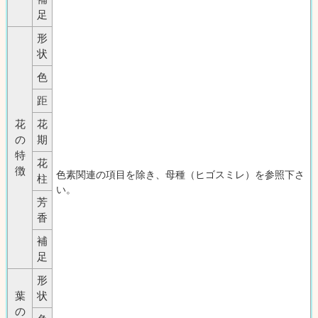
足
形
状
色
距
花
花
の
期
特
花
徴
色素関連の項目を除き、母種（ヒゴスミレ）を参照下さ
柱
い。
芳
香
補
足
形
葉
状
の