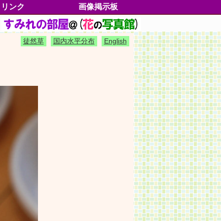
リンク
画像掲示板
すみれの分類
分類一覧
学名一覧
別名一覧
絶滅危惧種
五十歩百歩
各地のすみれ
垂直分布
水平分布
イベント情報
書籍雑誌情報
よもやま情報
各部の名称
すみれグッズ
すみれの種子
すみれの切手
高尾山の魅力
トピックス
サイドストーリー
My動画集
出逢いたいすみれたち
徒然草25
徒然草(blog)
おねがいごと
ご協力者一覧
お客様マップ
プロファイル
更新履歴
鑑
徒然草
国内水平分布
English