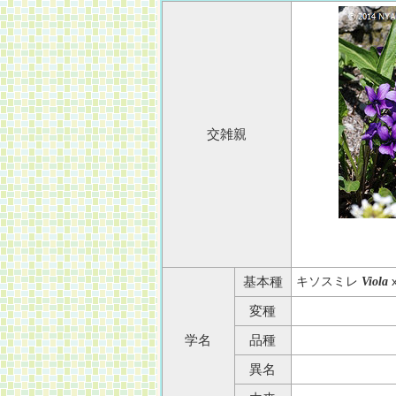
交雑親
キソスミレ
基本種
Viola
変種
学名
品種
異名