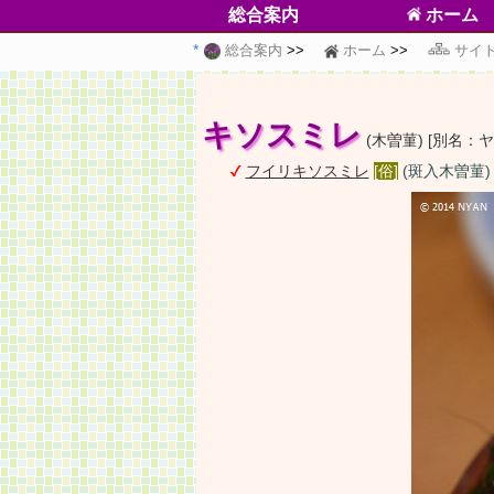
総合案内
ホーム
総合案内
ホーム
サイ
キソスミレ
(木曽菫) [別名：
フイリキソスミレ
[俗]
(斑入木曽菫)