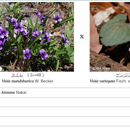
スミレ
( 2
=48 )
ゲンジ
n
W. Becker
Fisch. e
Viola mandshurica
Viola variegata
x
Nakai
kisoana