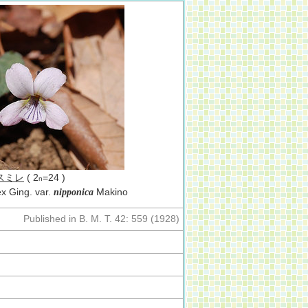
スミレ
( 2
=24 )
n
x Ging. var.
Makino
nipponica
Published in B. M. T. 42: 559 (1928)