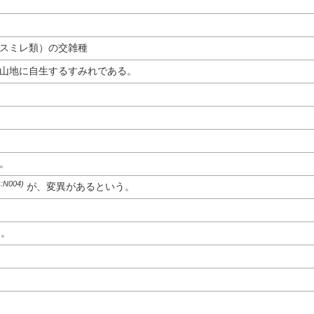
スミレ類）の交雑種
山地に自生するすみれである。
。
:N004)
が、変異があるという。
旬。