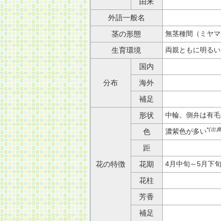
由来
外語一般名
無茎種間（ミヤマ
茎の形態
両親ともに明るい
生育環境
国内
分布
海外
補足
中輪。側弁は有毛
形状
*
(出典
濃紫色が多い
色
距
4月中旬～5月下
花の特徴
花期
花柱
芳香
補足