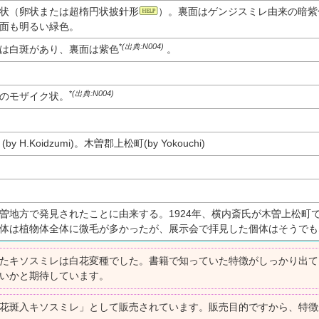
状（卵状または超楕円状披針形
）。裏面はゲンジスミレ由来の暗紫
面も明るい緑色。
*
(出典:N004)
は白斑があり、裏面は紫色
。
*
(出典:N004)
のモザイク状。
 H.Koidzumi)。木曽郡上松町(by Yokouchi)
曽地方で発見されたことに由来する。1924年、横内斎氏が木曽上松町
体は植物体全体に微毛が多かったが、展示会で拝見した個体はそうでも
たキソスミレは白花変種でした。書籍で知っていた特徴がしっかり出て
いかと期待しています。
花斑入キソスミレ」として販売されています。販売目的ですから、特徴