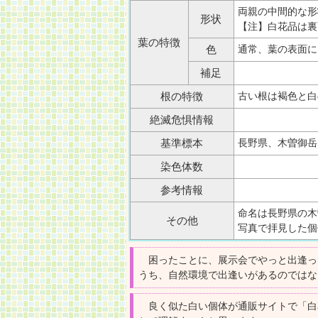
両親の中間的な形
形状
【注】白花品は裏
葉の特徴
通常、葉の表面に
色
補足
古い根は褐色と白
根の特徴
絶滅危惧情報
長野県、木曽御岳 (by
基準標本
染色体数
参考情報
命名は長野県の木
その他
写真で拝見した個
困ったことに、展示会でやっと出逢っ
うち、自然環境で出逢いがあるのではな
良く似た白い個体が通販サイトで「白