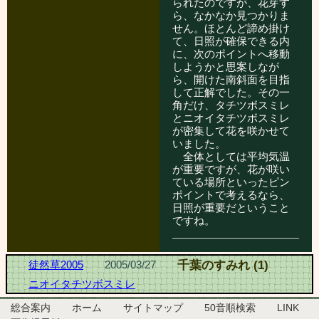
られたのですが、花芽す
ら、なかなか見つかりま
せん。ほとんど諦め掛け
て、日照が確保できる内
に、次のポイントへ移動
しようかと思案しなが
ら、開けた南斜面を目指
して正解でした。その一
角だけ、タチツボスミレ
とニオイタチツボスミレ
が密集して花を咲かせて
いました。
全体としては平均気温
が重要ですが、花が咲い
ている場所といったピン
ポイントで考えるなら、
日照が重要だということ
ですね。
徒然草2005
2005/03/27
千葉のすみれ (1)
ニオイタチツボスミレ
総合案内
ホーム
サイトマップ
50音順検索
LINK