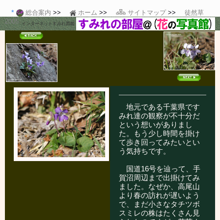
総合案内
ホーム
サイトマップ
徒然草
2005
インターネットすみれ図鑑
地元である千葉県です
みれ達の観察が不十分だ
という想いがありまし
た。もう少し時間を掛け
て歩き回ってみたいとい
う気持ちです。
国道16号を辿って、手
賀沼周辺まで出掛けてみ
ました。なぜか、高尾山
より春の訪れが遅いよう
で、まだ小さなタチツボ
スミレの株はたくさん見