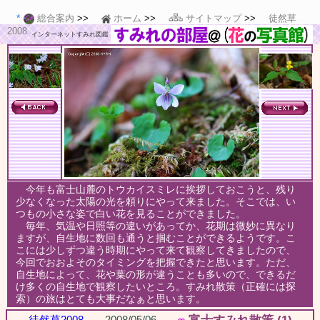
総合案内
ホーム
サイトマップ
徒然草
2008
インターネットすみれ図鑑
今年も富士山麓のトウカイスミレに挨拶しておこうと、残り
少なくなった太陽の光を頼りにやって来ました。そこでは、い
つもの小さな姿で白い花を見ることができました。
毎年、気温や日照等の違いがあってか、花期は微妙に異なり
ますが、自生地に数回も通うと掴むことができるようです。こ
こには少しずつ違う時期にやって来て観察してきましたので、
今回でおおよそのタイミングを把握できたと思います。ただ、
自生地によって、花や葉の形が違うことも多いので、できるだ
け多くの自生地で観察したいところ。すみれ散策（正確には探
索）の旅はとても大事だなぁと思います。
徒然草2008
2008/05/06