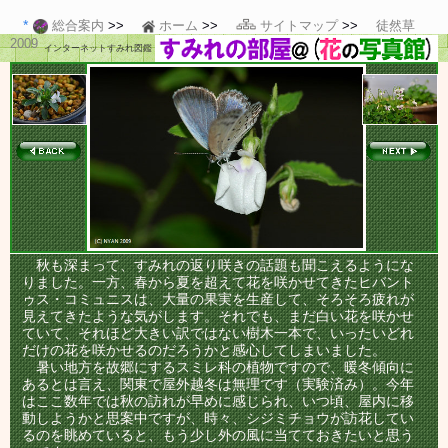
総合案内
ホーム
サイトマップ
徒然草
2009
インターネットすみれ図鑑
秋も深まって、すみれの返り咲きの話題も聞こえるようにな
りました。一方、春から夏を超えて花を咲かせてきたヒバント
ゥス・コミュニスは、大量の果実を生産して、そろそろ疲れが
見えてきたような気がします。それでも、まだ白い花を咲かせ
ていて、それほど大きい訳ではない樹木一本で、いったいどれ
だけの花を咲かせるのだろうかと感心してしまいました。
暑い地方を故郷にするスミレ科の植物ですので、暖冬傾向に
あるとは言え、関東で屋外越冬は無理です（実験済み）。今年
はここ数年では秋の訪れが早めに感じられ、いつ頃、屋内に移
動しようかと思案中ですが、時々、シジミチョウが訪花してい
るのを眺めていると、もう少し外の風に当てておきたいと思う