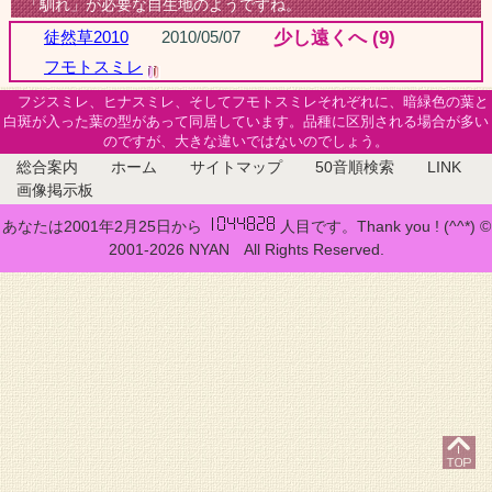
「馴れ」が必要な自生地のようですね。
徒然草2010
2010/05/07
少し遠くへ (9)
フモトスミレ
フジスミレ、ヒナスミレ、そしてフモトスミレそれぞれに、暗緑色の葉と
白斑が入った葉の型があって同居しています。品種に区別される場合が多い
のですが、大きな違いではないのでしょう。
総合案内
ホーム
サイトマップ
50音順検索
LINK
画像掲示板
あなたは2001年2月25日から
人目です。Thank you ! (^^*) ©
2001-2026 NYAN All Rights Reserved.