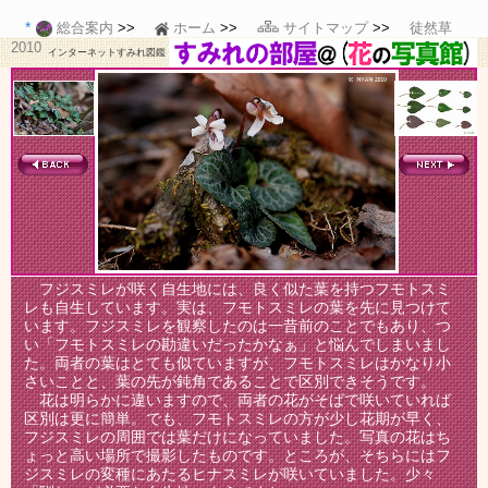
総合案内
ホーム
サイトマップ
徒然草
2010
インターネットすみれ図鑑
フジスミレが咲く自生地には、良く似た葉を持つフモトスミ
レも自生しています。実は、フモトスミレの葉を先に見つけて
います。フジスミレを観察したのは一昔前のことでもあり、つ
い「フモトスミレの勘違いだったかなぁ」と悩んでしまいまし
た。両者の葉はとても似ていますが、フモトスミレはかなり小
さいことと、葉の先が鈍角であることで区別できそうです。
花は明らかに違いますので、両者の花がそばで咲いていれば
区別は更に簡単。でも、フモトスミレの方が少し花期が早く、
フジスミレの周囲では葉だけになっていました。写真の花はち
ょっと高い場所で撮影したものです。ところが、そちらにはフ
ジスミレの変種にあたるヒナスミレが咲いていました。少々