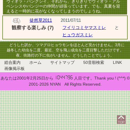
ヴィオラ・バンクシイ、それから、ぎりぎりでヴィオラ・アル
ベンシスやパンジーの仲間が頑張っています。でも、真夏を迎
えると一時的に花がなくなってしまうのでしょうね。
徒然草2011
2011/07/11
観察する楽しみ (7)
フイリコミヤマスミレ
と
ヒュウガスミレ
どうした訳か、ツマグロヒョウモンをほとんど見かけません。3月に
越冬した幼虫を二度、最近、空を飛ぶ成虫を二度目撃しただけです。
夜、街路灯の下に虫がいません。どうしたことでしょう。
総合案内
ホーム
サイトマップ
50音順検索
LINK
画像掲示板
あなたは2001年2月25日から
人目です。Thank you ! (^^*) ©
2001-2026 NYAN All Rights Reserved.