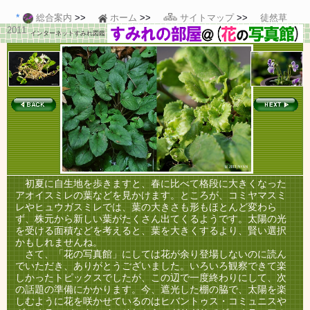
総合案内
ホーム
サイトマップ
徒然草
2011
インターネットすみれ図鑑
初夏に自生地を歩きますと、春に比べて格段に大きくなった
アオイスミレの葉などを見かけます。ところが、コミヤマスミ
レやヒュウガスミレでは、葉の大きさも形もほとんど変わら
ず、株元から新しい葉がたくさん出てくるようです。太陽の光
を受ける面積などを考えると、葉を大きくするより、賢い選択
かもしれませんね。
さて、「花の写真館」にしては花が余り登場しないのに読ん
でいただき、ありがとうございました。いろいろ観察できて楽
しかったトピックスでしたが、この辺で一度終わりにして、次
の話題の準備にかかります。今、遮光した棚の脇で、太陽を楽
しむように花を咲かせているのはヒバントゥス・コミュニスや