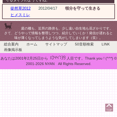
守るタイプのようですね。
徒然草2012
2012/04/17
領分を守って生きる
ヒメスミレ
庭の棚も、近所の路傍も、少し遠い自生地も花ざかりです。
さて、どうやって情報を整理しつつ、紹介していくか！発信が遅れると
味が薄くなってしまうような気がしてしまいます（笑）。
総合案内
ホーム
サイトマップ
50音順検索
LINK
画像掲示板
あなたは2001年2月25日から
人目です。Thank you ! (^^*) ©
2001-2026 NYAN All Rights Reserved.