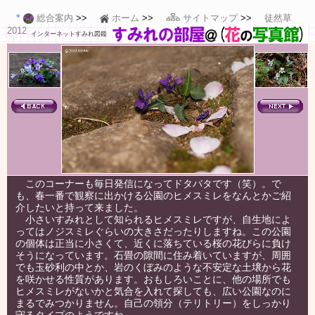
総合案内
ホーム
サイトマップ
徒然草
2012
インターネットすみれ図鑑
このコーナーも毎日発信になってドタバタです（笑）。で
も、春一番で観察に出かける公園のヒメスミレをなんとかご紹
介したいと持って来ました。
小さいすみれとして知られるヒメスミレですが、自生地によ
ってはノジスミレぐらいの大きさだったりしますね。この公園
の個体は正当に小さくて、近くに落ちている桜の花びらに負け
そうになっています。石畳の隙間に住み着いていますが、周囲
でも玉砂利の中とか、岩のくぼみのような不安定な土壌から花
を咲かせる性質があります。おもしろいことに、他の場所でも
ヒメスミレがないかと気合を入れて探しても、広い公園なのに
まるでみつかりません。自己の領分（テリトリー）をしっかり