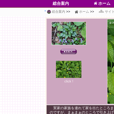
総合案内
ホーム
総合案内
ホーム
サイ
click !
実家の家族を連れて家を出たところま
のですが、まぁまぁのところで引き上げ