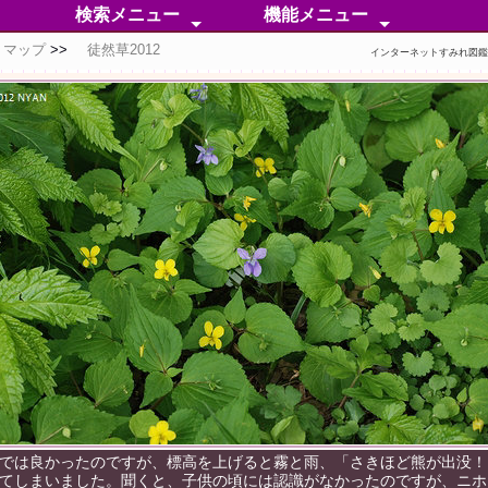
検索メニュー
機能メニュー
トマップ
徒然草2012
50音順検索
分 類 検 索
無 茎 種
有 茎 種
外 国 種
自然交雑種
人工交配種
同定困惑中
色彩別検索
芳香属性分類
検索ポイント
分類メニュー
分布メニュー
情報メニュー
特化メニュー
補足メニュー
インターネットすみれ図
では良かったのですが、標高を上げると霧と雨、「さきほど熊が出没！
てしまいました。聞くと、子供の頃には認識がなかったのですが、ニホ