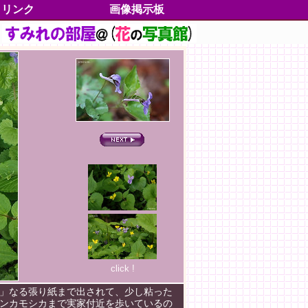
リンク
画像掲示板
すみれの分類
分類一覧
学名一覧
別名一覧
絶滅危惧種
五十歩百歩
各地のすみれ
垂直分布
水平分布
イベント情報
書籍雑誌情報
よもやま情報
各部の名称
すみれグッズ
すみれの種子
すみれの切手
高尾山の魅力
トピックス
サイドストーリー
My動画集
出逢いたいすみれたち
徒然草25
徒然草(blog)
おねがいごと
ご協力者一覧
お客様マップ
プロファイル
更新履歴
鑑
click !
」なる張り紙まで出されて、少し粘った
ンカモシカまで実家付近を歩いているの