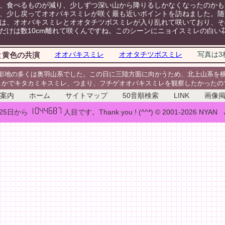
、食べるものが減り、少しずつ深い山から降りるしかなくなったのかも
、少し戻ってオオバキスミレが咲く最も近いポイントを訪ねました。随
は、オオバキスミレとオオタチツボスミレが入り乱れて咲いており、そ
だけは数10cm離れて咲くんですね。このシーンにニョイスミレの白い
オオバキスミレ
オオタチツボスミレ
写真は3
と黄色の共演
多くは奥羽山系でした。この日に三陸方面に向かうため、北上山系を横
こかでキタカミキスミレ、つまり、フチゲオオバキスミレを観察したかったの
案内
ホーム
サイトマップ
50音順検索
LINK
画像
月25日から
人目です。Thank you ! (^^*) © 2001-2026 NYAN All