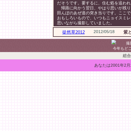
だそうです。要するに、住む処を追われ
帰路に向かう翌日、やはり思いが残り
田んぼのあぜ道の突き当りです。ここで
おもしろいもので、いつもニョイスミレ
思いながら撮影していました。
2012/05/18
徒然草2012
紫
撮影地の
今年もど
総合
あなたは2001年2