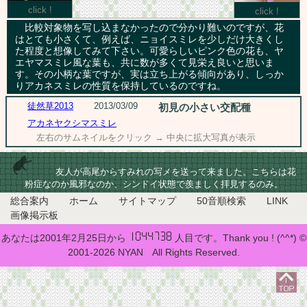
click !
click !
比較対象物を写し込まなかったので分かり難いのですが、花
はとても小さくて、例えば、ニョイスミレを少しだけ大きくし
た程度と想像してみて下さい。可愛らしいピンク色の花も、ヤ
エヤマスミレ風な葉も、共に数が多くて見栄え良いと思いま
す。その小柄な葉ですが、実は立ち上がる傾向があり、しっか
りアカネスミレの性質を保持しているのですね。
徒然草2013
2013/03/09
初見の小さい交配種
アカネヤクシマスミレ
左右のサムネイルをクリック → 中央に拡大写真が表示
友人が高尾からすみれの写メを送って来ました。こちらは花
粉症なのか風邪なのか、シンドイ状態で羨ましく拝見するのみ。
総合案内
ホーム
サイトマップ
50音順検索
LINK
画像掲示板
あなたは2001年2月25日から
人目です。Thank you ! (^^*) ©
2001-2026 NYAN All Rights Reserved.