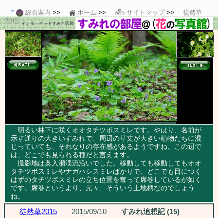
総合案内
ホーム
サイトマップ
徒然草
2015
インターネットすみれ図鑑
明るい林下に咲くオオタチツボスミレです。やはり、名前が
示す通りの大きいすみれで、周辺の草丈が大きい植物たちに混
じっていても、それなりの存在感があるようですね。この辺で
は、どこでも見られる種だと言えます。
撮影地は奥入瀬渓流沿いでした。移動しても移動してもオオ
タチツボスミレやナガハシスミレばかりで、どこでも目につく
はずのタチツボスミレの立ち位置を奪って席巻しているが如く
です。席巻というより、元々、そういう土地柄なのでしょう
ね。
徒然草2015
2015/09/10
すみれ追想記 (15)