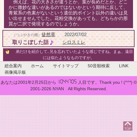
例えば、花の大きさが違うとか、葉が長めだとか、どこ
かに微妙な違いがあるのではないかという期待に反して、
青紫系の色素がないという遺伝的ポイント以外の違いは見
い出せませんでした。花粉交換があっても、どちらかの形
質が二択で発現するのでしょうか。
徒然草
2022/07/02
（つぶやきの棚）
取りこぼした話
シロスミレ
弟だけを紹介して､兄を忘れていたような感じですね。まぁ、遠目
には似たようなものですが。
総合案内
ホーム
サイトマップ
50音順検索
LINK
画像掲示板
あなたは2001年2月25日から
人目です。Thank you ! (^^*) ©
2001-2026 NYAN All Rights Reserved.