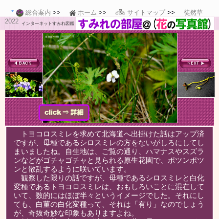
総合案内
ホーム
サイトマップ
徒然草
2022
インターネットすみれ図鑑
トヨコロスミレを求めて北海道へ出掛けた話はアップ済
ですが、母種であるシロスミレの方をないがしろにしてし
まいましたね。自生地は、ご覧の通り、ハマナスやスズラ
ンなどがゴチャゴチャと見られる原生花園で、ポツンポツ
ンと散乱するように咲いています。
観察した限りの話ですが、母種であるシロスミレと白化
変種であるトヨコロスミレは、おもしろいことに混在して
いて、数的にはほぼ半々というイメージでした。それにし
ても、白菫の白化変種って、それは「有り」なのでしょう
が、奇抜奇妙な印象もありますよね。