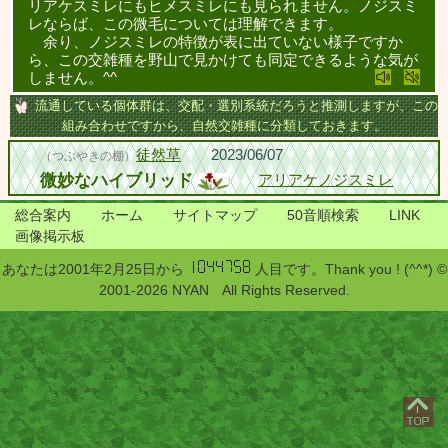
リアケスミレにもヒメスミレにも見られません。ノジスミ
レならば、この微毛については理解できます。
余り、ノジスミレの特徴が表に出ていない様子ですか
ら、この交雑種を野山で見かけても同定できるような気が
しません。^^
流通している個体群は、交配・選別系統だろうと推測しますが、この
組み合わせですから、自然交雑種に分類しておきます。
徒然草
2023/06/07
（つぶやきの棚）
微妙なハイブリッド
アリアケノジスミレ
総合案内
ホーム
サイトマップ
50音順検索
LINK
画像掲示板
あなたは2001年2月25日から
人目です。Thank you ! (^^*) ©
2001-2026 NYAN All Rights Reserved.