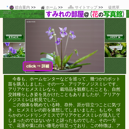
総合案内
ホーム
サイトマップ
徒然草
2023
インターネットすみれ図鑑
今春も、ホームセンターなどを巡って、幾つかのポット
苗を購入しました。その一つ、アリアケノジスミレです。
アリアケヒメスミレなら、栽培品を観察したことも、自然
交雑種らしき姿を見かけたこともありましたが、アリアケ
ノジスミレは初見でした。
この個体を眺めている時、存外、距が目立つことに気づ
き、ヒメスミレの距を連想してしまいました。もしや、何
らかのハンドリングミスでアリアケヒメスミレが混入して
しまったのではないか！と訝ったものでした。その一方
で、花茎や葉に白い微毛が目立っており、この特徴は、ア