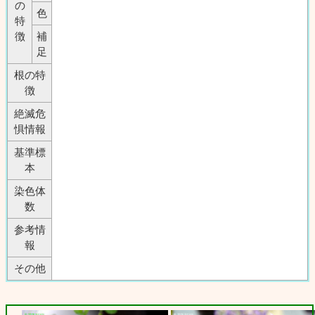
の
色
特
徴
補
足
根の特
徴
絶滅危
惧情報
基準標
本
染色体
数
参考情
報
その他