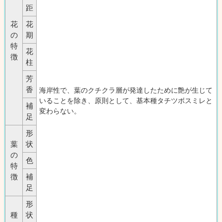
距
花
花
の
期
特
花
徴
柱
芳
香
海岸性で、葉のクチクラ層が発達したために艶が生じて
いることを除き、原則として、基本種タチツボスミレと
補
変わらない。
足
形
葉
状
の
色
特
徴
補
足
形
種
状