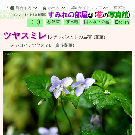
総合案内
ホーム
サイトマップ
有茎種
インターネットすみれ図鑑
徒然草
基本種
国内水平分布
English
ツヤスミレ
[タチツボスミレの品種] (艶菫)
シロバナツヤスミレ (白花艶菫)