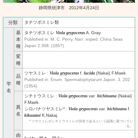
静岡県焼津市 2012年4月24日
タチツボスミレ類
分類
基
タチツボスミレ
A. Gray
Viola grypoceras
Published in: M. C. Perry, Narr. exped. China Seas
本
Japan 2:308. (1857)
種
変
種
ツヤスミレ :
f.
(Nakai) F.Maek.
Viola grypoceras
lucida
品
Published in: Enum. Spermatophytarum Japon. 3: 202
種
学
(1954)
名
シチトウスミレ :
var.
(Nakai)
Viola grypoceras
hichitoana
F.Maek.
異
シロバナツヤスミレ* :
var.
f.
Viola grypoceras
hichitoana
名
K.Nakaj.
kikuzatoi
* ツヤスミレがシチトウスミレの別名であるという認識に基づいてい
る。
由