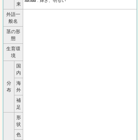
: 輝き、明るい
lucida
来
外語一
般名
茎の形
態
生育環
境
国
内
分
海
布
外
補
足
形
状
色