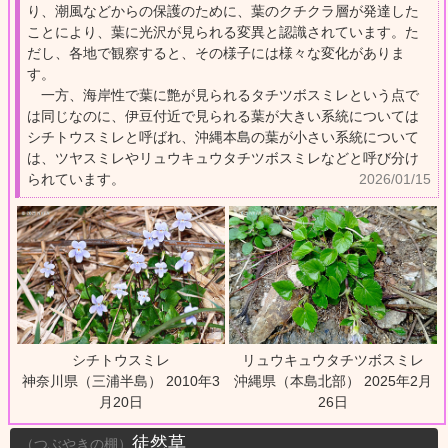
り、潮風などからの保護のために、葉のクチクラ層が発達した
ことにより、葉に光沢が見られる変異と認識されています。た
だし、各地で観察すると、その様子には様々な変化がありま
す。
一方、海岸性で葉に艶が見られるタチツボスミレという点で
は同じなのに、伊豆付近で見られる葉が大きい系統については
シチトウスミレと呼ばれ、沖縄本島の葉が小さい系統について
は、ツヤスミレやリュウキュウタチツボスミレなどと呼び分け
られています。
2026/01/15
シチトウスミレ
リュウキュウタチツボスミレ
神奈川県（三浦半島） 2010年3
沖縄県（本島北部） 2025年2月
月20日
26日
徒然草
（つぶやきの棚）