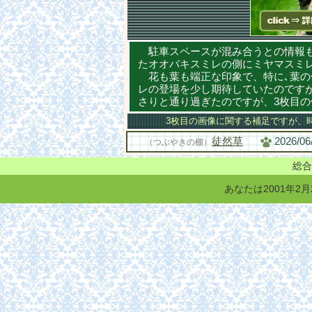
駐車スペースが混み合うとの情報も
たオオバキスミレの側にミヤマスミ
花も葉も端正な印象で、特に､葉の
レの登場を少し期待していたのです
さりと通り過ぎたのですが、3枚目
3枚目の画像に関する補足ですが、時
徒然草
2026/06
（つぶやきの棚）
総合
あなたは2001年2