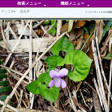
検索メニュー
機能メニュー
トマップ
徒然草
50音順検索
分 類 検 索
無 茎 種
有 茎 種
外 国 種
自然交雑種
人工交配種
同定困惑中
色彩別検索
芳香属性分類
検索ポイント
分類メニュー
分布メニュー
情報メニュー
特化メニュー
補足メニュー
インターネットすみれ図