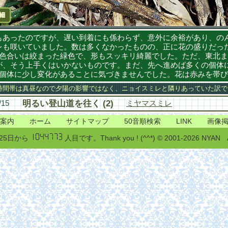
あったのですが、遅い到着にも係わらず、意外に余裕があり、の
レも咲いていました。数は多くなかったものの、正に花の盛りだっ
色合いは絞まった緑色で、形もスッキリ綺麗でした。ただ、東北ま
が、そう上手くはいかないものです。まだ、先へ進めば多くの個体
の個体に少し変化があることに気づきませんでした。花は赤みを帯
間帯は真昼なので夕陽の影響ではなく、ニョイスミレと隣りあっていた訳で
/15
明るい登山道を往く (2)
ミヤマスミレ
案内
ホーム
サイトマップ
50音順検索
LINK
画像
月25日から
人目です。Thank you ! (^^*) © 2001-2026 NYAN All