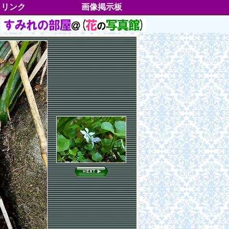
リンク
画像掲示板
すみれの分類
分類一覧
学名一覧
別名一覧
絶滅危惧種
五十歩百歩
各地のすみれ
垂直分布
水平分布
イベント情報
書籍雑誌情報
よもやま情報
各部の名称
すみれグッズ
すみれの種子
すみれの切手
高尾山の魅力
トピックス
サイドストーリー
My動画集
出逢いたいすみれたち
徒然草25
徒然草(blog)
おねがいごと
ご協力者一覧
お客様マップ
プロファイル
更新履歴
鑑