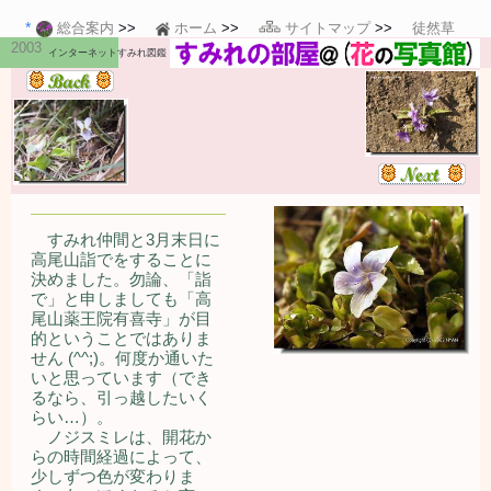
総合案内
ホーム
サイトマップ
徒然草
2003
インターネットすみれ図鑑
すみれ仲間と3月末日に
高尾山詣でをすることに
決めました。勿論、「詣
で」と申しましても「高
尾山薬王院有喜寺」が目
的ということではありま
せん (^^;)。何度か通いた
いと思っています（でき
るなら、引っ越したいく
らい…）。
ノジスミレは、開花か
らの時間経過によって、
少しずつ色が変わりま