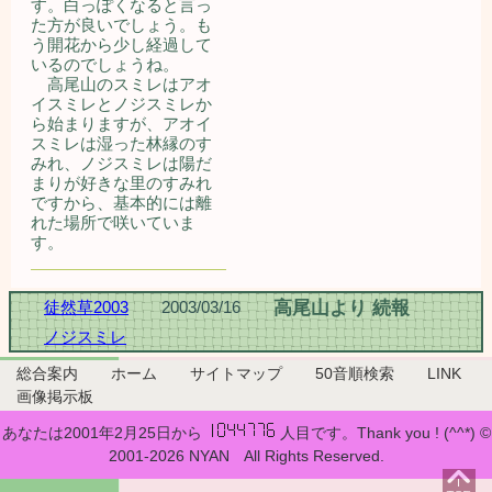
す。白っぽくなると言っ
た方が良いでしょう。も
う開花から少し経過して
いるのでしょうね。
高尾山のスミレはアオ
イスミレとノジスミレか
ら始まりますが、アオイ
スミレは湿った林縁のす
みれ、ノジスミレは陽だ
まりが好きな里のすみれ
ですから、基本的には離
れた場所で咲いていま
す。
徒然草2003
2003/03/16
高尾山より 続報
ノジスミレ
総合案内
ホーム
サイトマップ
50音順検索
LINK
画像掲示板
あなたは2001年2月25日から
人目です。Thank you ! (^^*) ©
2001-2026 NYAN All Rights Reserved.