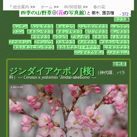
総合案内
ホーム
科/50音順
春の花
- 372 -
サクラ属
カンザン
カンヒザクラ
ギョイコウ
ジュウガツザクラ
ショウゲツ
ウコン
オオカンザクラ
オオシマザクラ
カワヅザクラ
カンザクラ
ヤマザクラ
ヨウコウ
アマノガワ
イチヨウ
イトザクラ
フクロクジュ
フゲンゾウ
フユザクラ
マメザクラ
ヤエカンヒザクラ
タカトオコヒガンザクラ
タカネザクラ
(ミネザクラ)
ヒナギクザクラ
ジンダイアケボノ
ソメイヨシノ
徒然草
ジンダイアケボノ[桜]
（神代曙、バラ
科）---
x
'Jindai-akebono' ---
Cerasus
yedoensis