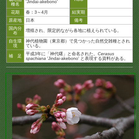
'Jindai-akebono'
種名
花期
春：3～4月
結実期
原産地
日本
備考
国内分
増殖され、限定的ながら各地に植えられている。
布
自生環
神代植物園（東京都）で見つかった自然交雑種とされ
境
ている。
平成3年に「神代曙」と命名された。
Cerasus
補 足
spachiana
'Jindai-akebono' と表現する資料がある。