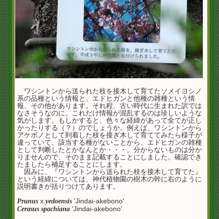
ワシントンから送られた枝を接木して育てたソメイヨシノ
系の品種という情報と、エドヒガンと他種の雑種という情
報、その他があります。それ程、古い時代に生まれた訳では
なさそうなのに。これだけ情報が混乱するのは珍しいような
気がします。もしかすると、色々な経緯があって全てが正し
かったりする（？）のでしょうか。例えば、ワシントンから
アケボノとして到着した枝を接ぎ木して育ててみたら様子が
違っていて、該当する種がないことから、エドヒガンの雑種
として判断したとかなんとか・・・。分からないものは分か
りませんので、そのまま記載することにしました。確認でき
たましたら補足することにします。
因みに、『ワシントンから送られた枝を接木して育てた』
という経緯については、神代植物園の樹木の幹に右のように
説明書きが括りつけてあります。
x
'Jindai-akebono'
Prunus
yedoensis
'Jindai-akebono'
Cerasus spachiana