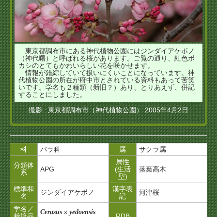
東京都調布市にある神代植物公園にはジンダイアケボノ
（神代曙）と呼ばれる桜があります。ご覧の通り、紅色ボ
カシのとてもかわいらしい花を咲かせます。
情報が錯綜していて扱いにくいことになっています。神
代植物公園の所在が府中市とされている資料もあって苦笑
いです。学名も２種類（新旧？）あり、とりあえず、併記
することにしました。
撮影 : 東京都調布市（神代植物公園） 2005年4月2日
科
バラ科
属
サクラ属
属性
分類体
APG
(生活
落葉高木
系
型)
標準和
漢字表
ジンダイアケボノ
河津桜
名
記
学名／
x
Cerasus
yedoensis
栽培品
RDB