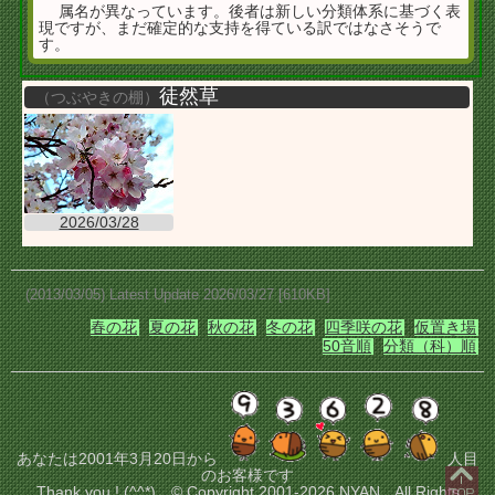
属名が異なっています。後者は新しい分類体系に基づく表
現ですが、まだ確定的な支持を得ている訳ではなさそうで
す。
徒然草
（つぶやきの棚）
2026/03/28
(2013/03/05) Latest Update 2026/03/27 [610KB]
春の花
夏の花
秋の花
冬の花
四季咲の花
仮置き場
50音順
分類（科）順
あなたは2001年3月20日から
人目
のお客様です
Thank you ! (^^*) © Copyright 2001-2026 NYAN All Rights