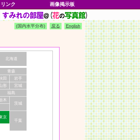
リンク
画像掲示板
すみれの分類
分類一覧
学名一覧
別名一覧
絶滅危惧種
五十歩百歩
各地のすみれ
垂直分布
水平分布
イベント情報
書籍雑誌情報
よもやま情報
各部の名称
すみれグッズ
すみれの種子
すみれの切手
高尾山の魅力
トピックス
サイドストーリー
My動画集
出逢いたいすみれたち
徒然草25
徒然草(blog)
おねがいごと
ご協力者一覧
お客様マップ
プロファイル
更新履歴
鑑
(国内水平分布)
戻る
English
北海道
青森
秋田
岩手
山形
宮城
福島
栃木
茨城
東京
千葉