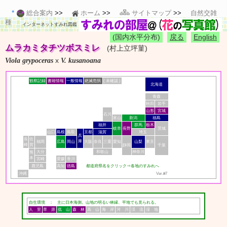
総合案内
ホーム
サイトマップ
自然交雑
種
インターネットすみれ図鑑
(国内水平分布)
戻る
English
ムラカミタチツボスミレ
(村上立坪菫)
x
Viola grypoceras
V. kusanoana
観察記録
書籍情報
一般情報
絶滅危惧
( 未確認 )
北海道
青森
秋田
岩手
山形
宮城
石川
富山
新潟
福島
福井
群馬
栃木
岐阜
長野
茨城
山口
島根
鳥取
京都
滋賀
埼玉
兵
長
佐
庫
福岡
広島
岡山
大阪
奈良
三重
愛知
山梨
東京
崎
賀
静岡
千葉
大分
和歌山
神奈川
熊
本
宮崎
愛媛
香川
鹿児島
高知
徳島
都道府県名をクリック⇒各地のすみれへ
沖縄
Ver.#7
自生環境 ： 主に日本海側。山地の明るい林縁、平地でも見られる。
人 里
草 原
低 山
森 林
高 山
海 岸
河 川
渓 流
湿 地