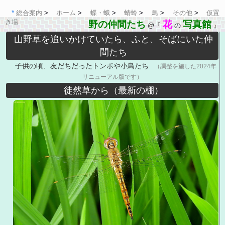
総合案内
ホーム
蝶・蛾
蜻蛉
鳥
その他
仮置
き場
野の仲間たち
花
写真館
@『
の
』
山野草を追いかけていたら、ふと、そばにいた仲
間たち
子供の頃、友だちだったトンボや小鳥たち
（調整を施した2024年
リニューアル版です）
徒然草から（最新の棚）