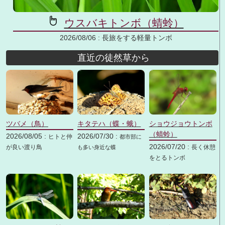
ウスバキトンボ（蜻蛉）
2026/08/06 :
長旅をする軽量トンボ
直近の徒然草から
ツバメ（鳥）
キタテハ（蝶・蛾）
ショウジョウトンボ
（蜻蛉）
2026/08/05 :
2026/07/30 :
ヒトと仲
都市部に
2026/07/20 :
が良い渡り鳥
長く休憩
も多い身近な蝶
をとるトンボ