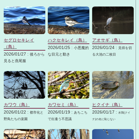
セグロセキレイ
ハクセキレイ（鳥）
アオサギ（鳥）
（鳥）
2026/01/25 :
2026/01/24 :
小悪魔的
見得を切
2026/01/27 :
後ろから
な目元と動き
る大池の二枚目
見ると燕尾服
カワウ（鳥）
カワセミ（鳥）
ヒクイナ（鳥）
2026/01/22 :
2026/01/19 :
2026/01/17 :
都市化と
あちこち
水鶏(クイ
野鳥たちの楽園
で出逢う不思議
ナ)の名に恥じない