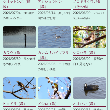
シオヤトンボ（蜻
アカショウビン
ノコギリクワガタ
蛉）
（鳥）
（その他）
2026/07/04 :
2026/06/14 :
2026/06/09 :
楽しい時
飛行能力
ノコギリク
間の過ごし方
の高いハンター
ワガタの中型個体
カワウ（鳥）
カンムリカイツブリ
シロハラ（鳥）
（鳥）
2026/05/30 :
2026/03/02 :
風が気持
腹部が
2026/03/03 :
ちの良い午後
土日連続
白く見えない
の嬉しい偶然
ヒヨドリ（鳥）
メジロ（鳥）
オオバン（鳥）
2026/03/01 :
2026/02/23 :
一気に
2026/02/16 :
熟すの
散歩に