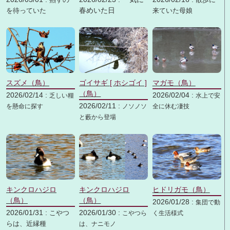
春めいた日
を待っていた
来ていた母娘
スズメ（鳥）
ゴイサギ [ ホシゴイ ]
マガモ（鳥）
（鳥）
2026/02/14 :
2026/02/04 :
乏しい糧
水上で安
2026/02/11 :
を懸命に探す
ノソノソ
全に休む凄技
と藪から登場
キンクロハジロ
キンクロハジロ
ヒドリガモ（鳥）
（鳥）
（鳥）
2026/01/28 :
集団で動
2026/01/31 :
2026/01/30 :
こやつ
こやつら
く生活様式
らは、近縁種
は、ナニモノ