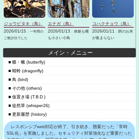
ジョウビタキ（鳥）
エナガ（鳥）
コハクチョウ（鳥）
2026/01/15 :
2026/01/13 :
2026/01/11 :
体躯も嘴
餌のお米
一年間の
も小さい小鳥
が集まらない
ご無沙汰でした
メイン・メニュー
蝶・蛾 (butterfly)
蜻蛉 (dragonfly)
鳥 (bird)
その他 (others)
仮置き場 (T.B.D.)
徒然草 (whisper26)
更新履歴 (history)
レスポンシブweb対応が終了、引き続き、懸案だった「常時
SSL化」を実施しました。セキュリティ対策強化など重要だった